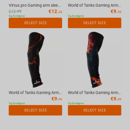
Virtus.pro Gaming arm sleeve "Lines", L
World of Tanks Gaming Arm Sleeve Tank Classes, L
€
12.
€
9.
€
12.99
34
99
Są dostępne
Są dostępne
SELECT SIZE
SELECT SIZE
World of Tanks Gaming Arm Sleeve Flame, M
World of Tanks Gaming Arm Sleeve Fire, M
€
9.
€
9.
99
99
Są dostępne
Są dostępne
SELECT SIZE
SELECT SIZE