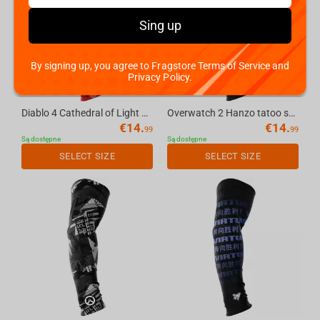
Sing up
By signing up, you agree to Fragstore Terms of Service and
Privacy Policy.
Diablo 4 Cathedral of Light seamless gaming arm sleeve red, L
Overwatch 2 Hanzo tatoo seamless gaming arm sleeve, XL
€
14.
€
14.
99
99
Są dostępne
Są dostępne
SELECT SIZE
SELECT SIZE