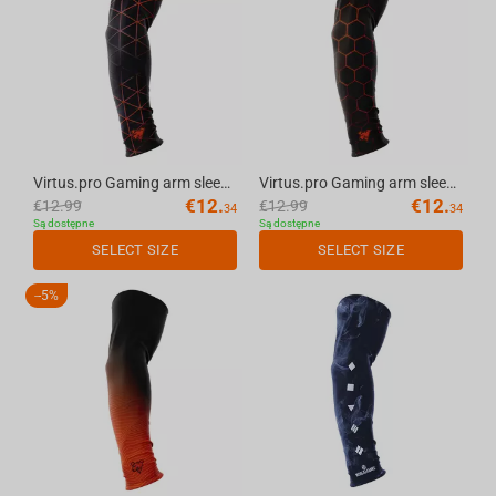
Virtus.pro Gaming arm sleeve "Delta", L
Virtus.pro Gaming arm sleeve "Combs", L
€
12.
€
12.
€
12.99
€
12.99
34
34
Są dostępne
Są dostępne
SELECT SIZE
SELECT SIZE
-
5%