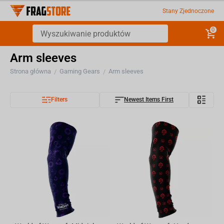
Stany Zjednoczone
0
Arm sleeves
Strona główna
Gaming Gears
Arm sleeves
/
/
Filters
Newest Items First