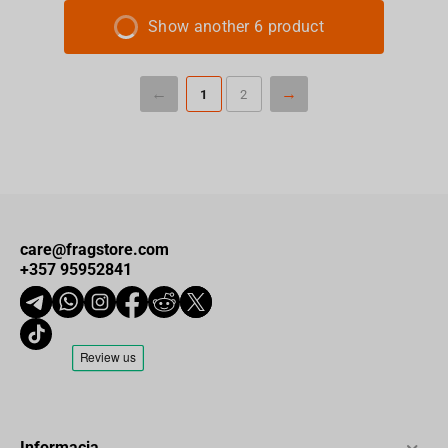
Show another 6 product
1
2
care@fragstore.com
+357 95952841
Informacja