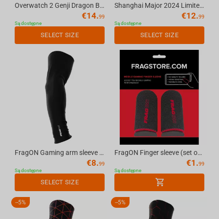
Overwatch 2 Genji Dragon Blade seamless gaming arm sleeve, L
Shanghai Major 2024 Limited Edition gaming arm sleeve black, M
€
14.
€
12.
99
99
Są dostępne
Są dostępne
SELECT SIZE
SELECT SIZE
FragON Gaming arm sleeve black, L
FragON Finger sleeve (set of 2 pcs)
€
8.
€
1.
99
99
Są dostępne
Są dostępne
SELECT SIZE
-
5%
-
5%