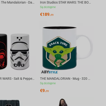
Iron Studios The Mandalorian - Dark Trooper Statue Art Scale 1/10
Iron Studios STAR WARS: THE BOOK OF BOBA FETT - Cad Bane Statue 1/10
Są dostępne
€
189.
99
Abysse STAR WARS - Salt & Pepper Shakers - Vader & Troope
THE MANDALORIAN - Mug - 320 ml - Baby Yoda Grenoui
Są dostępne
€
9.
99