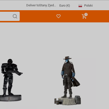
Deliver to
Stany Zjed...
Polski
Euro (€)
0