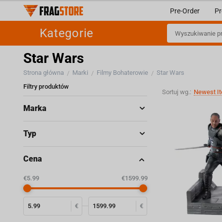
Pre-Order
Pr
Kategorie
Star Wars
Strona główna
Marki
Filmy Bohaterowie
Star Wars
/
/
/
Filtry produktów
Sortuj wg.:
Newest It
Marka
Typ
Cena
‎€
5.99
‎€
1599.99
€
€