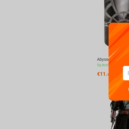
Są dostępne
€
11.
99