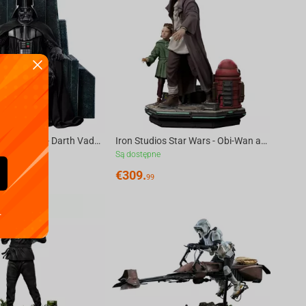
Iron Studios Star Wars - Darth Vader on Throne Legacy Replica 1/4
Iron Studios Star Wars - Obi-Wan and Young Leia Statue Deluxe Art Scale 1/10
Są dostępne
€
309.
99
.