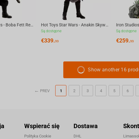
Hot Toys Star Wars - Boba Fett Repaint Armor Statue 1/6 Scale
Hot Toys Star Wars - Anakin Skywalker Statue 1/6 Scale
Są dostępne
Są dostępne
€
339.
€
259.
99
99
Show another 16 prod
PREV
1
2
3
4
5
6
ja
Wspierać się
Dostawa
Skont
Polityka Cookie
DHL
Limassol,