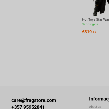
Są dostępne
€
319.
99
Informac
care@fragstore.com
+357 95952841
About us