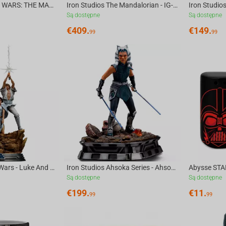
Iron Studios STAR WARS: THE MANDALORIAN - Moff Gideon Statue 1/10
Iron Studios The Mandalorian - IG-11 and The Child Statue Deluxe Art Scale 1/10
Są dostępne
Są dostępne
€
409.
€
149.
99
99
Iron Studios Star Wars - Luke And Leia Deluxe Art Scale 1/10 Statue
Iron Studios Ahsoka Series - Ahsoka Child Ver. Art Scale 1/10 Statue
Są dostępne
Są dostępne
€
199.
€
11.
99
99