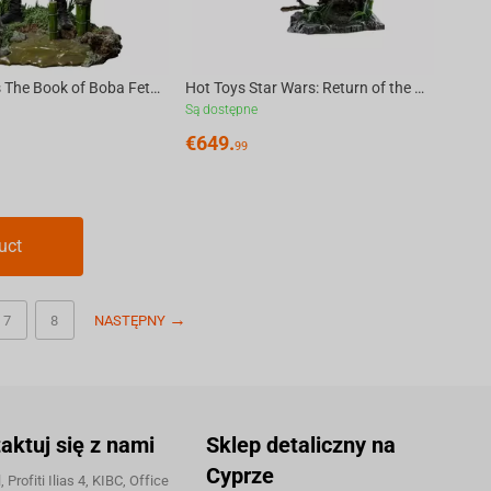
Iron Studios The Book of Boba Fett - Luke Skywalker and Grogu Training Statue Art Sca...
Hot Toys Star Wars: Return of the Jedi - Scout Trooper & Speeder Bike Figure Scale 1/6
Są dostępne
€
649.
99
uct
7
8
NASTĘPNY
aktuj się z nami
Sklep detaliczny na
Cyprze
 Profiti Ilias 4, KIBC, Office