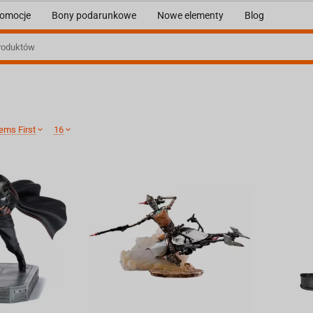
omocje
Bony podarunkowe
Nowe elementy
Blog
ems First
16