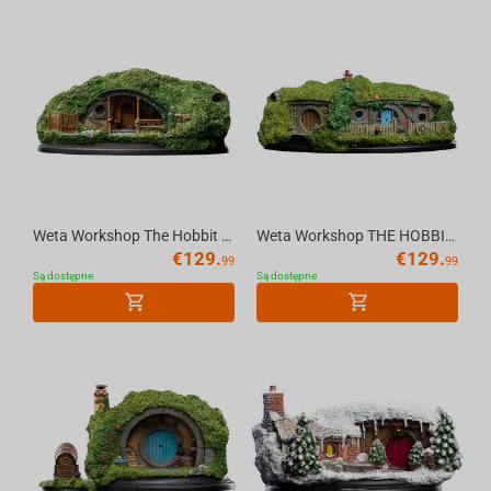
Weta Workshop The Hobbit - Hole 39 Low Road Environment
Weta Workshop THE HOBBIT - Hole 24 Gandalf's Cutting Environment Statue (20 cm)
€
129.
€
129.
99
99
Są dostępne
Są dostępne