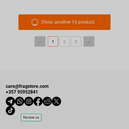
Show another 16 product
1
2
3
care@fragstore.com
+357 95952841