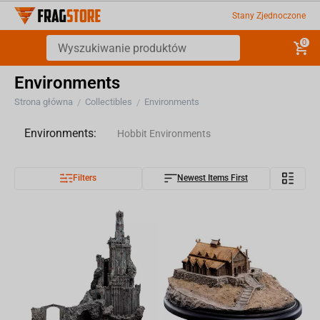
Stany Zjednoczone
0
Environments
Strona główna
Collectibles
Environments
/
/
Environments:
Hobbit Environments
Filters
Newest Items First