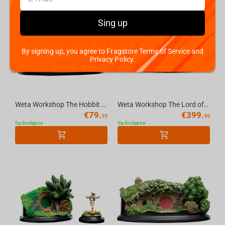
Sing up
By signing up, you agree to Fragstore Terms of Service and
Privacy Policy.
Weta Workshop The Hobbit - Hole 34 Lakeside Environment
Weta Workshop The Lord of the Rings Trilogy - The Black Gate Environment
€
79.
€
399.
99
99
Są dostępne
Są dostępne