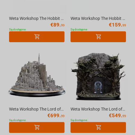
Weta Workshop The Hobbit Trilogy - Hobbit Hole - 15 Gardens Smial Environment
Weta Workshop The Hobbit Trilogy - Hobbit Hole - 22 Pine Grove Environment
€
89.
€
159.
99
99
Są dostępne
Są dostępne
Weta Workshop The Lord of the Rings Trilogy - Minas Tirith Environment
Weta Workshop The Lord of the Rings - The Doors of Durin Environment 1/6 scale
€
699.
€
549.
99
99
Są dostępne
Są dostępne