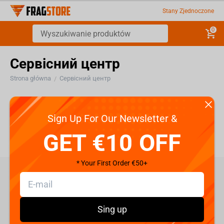
Stany Zjednoczone
0
Сервісний центр
Strona główna
Сервісний центр
/
Сервісний центр
Sign Up For Our Newsletter &
GET €10 OFF
* Your First Order €50+
care@fragstore.com
+357 95952841
Sing up