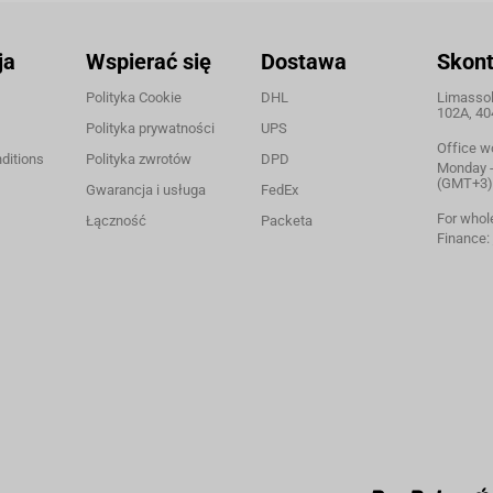
ja
Wspierać się
Dostawa
Skont
Polityka Cookie
DHL
Limassol,
102A, 40
Polityka prywatności
UPS
Office w
ditions
Polityka zwrotów
DPD
Monday - 
(GMT+3)
Gwarancja i usługa
FedEx
For whol
Łączność
Packeta
Finance: