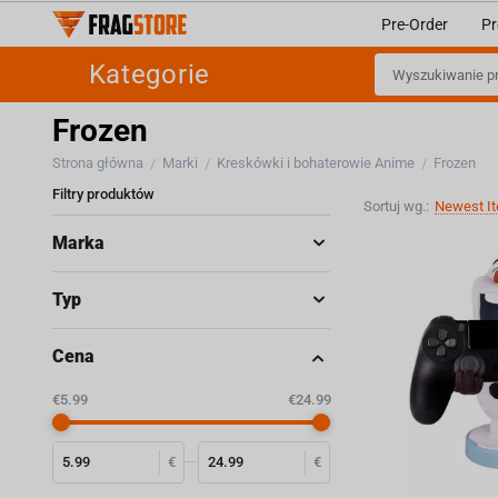
Pre-Order
Pr
Kategorie
Frozen
Strona główna
Marki
Kreskówki i bohaterowie Anime
Frozen
/
/
/
Filtry produktów
Sortuj wg.:
Newest It
Marka
Typ
Cena
‎€
5.99
‎€
24.99
€
€