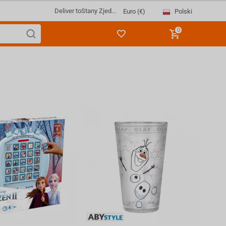
Deliver to
Stany Zjed...
Polski
Euro (€)
0