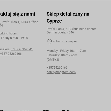
aktuj się z nami
Sklep detaliczny na
Cyprze
 Profiti Ilias 4, KIBC, Office
46
Profiti Ilias 4, KIBC business center,
Germasogeia, 4046
orking hours:
Friday 09:00 - 19:00
Zobacz na mapie
esalers:
+357 95952841
Monday - Friday 10am - 7pm
+357 25260166
Saturday: 10am - 4pm
(GMT+3)
+35725260166
care@fragstore.com