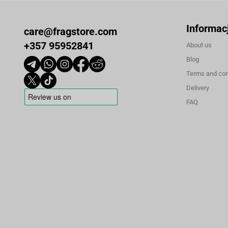
Informac
care@fragstore.com
+357 95952841
About us
Blog
Terms and con
Delivery
FAQ