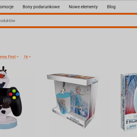
omocje
Bony podarunkowe
Nowe elementy
Blog
ems First
16