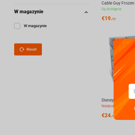
Są dostępne
W magazynie
€
19.
99
W magazynie
Reset
Niedostępne
€
24.
99