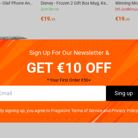
Cable Guy Frozen - Olaf Phone And Controller Holder
Disney - Frozen 2 Gift Box Mug, Keychain, Notebook
Διατίθεται
Μή Διαθέσιμ
€
19.
€
19.
99
99
Sign Up For Our Newsletter &
GET €10 OFF
* Your First Order €50+
Sing up
Disney - Frozen 2 Plates Set of 4 Pcs
By signing up, you agree to Fragstore Terms of Service and Privacy Policy