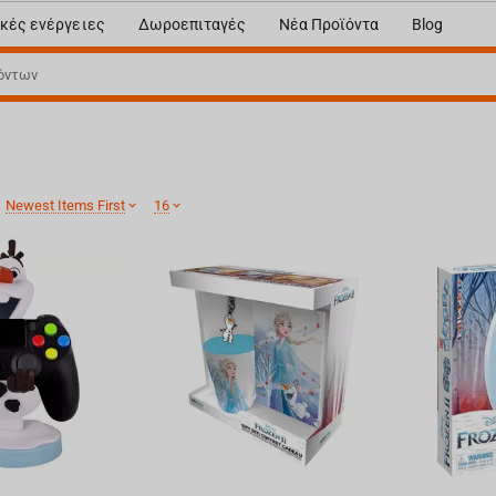
κές ενέργειες
Δωροεπιταγές
Νέα Προϊόντα
Blog
:
Newest Items First
16