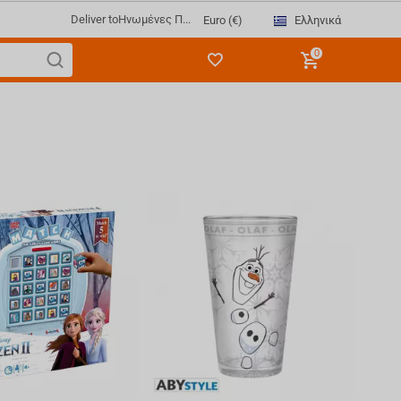
Deliver to
Ηνωμένες Π...
Ελληνικά
Euro (€)
0