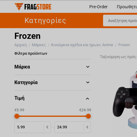
Pre-Order
Προωθητι
Κατηγορίες
Frozen
Αρχική
Μάρκες
Κινούμενα σχέδια και ήρωες Anime
Frozen
/
/
/
Φίλτρα προϊόντων
Ταξινόμηση ως πρός
Μάρκα
Κατηγορία
Τιμή
‎€
5.99
‎€
24.99
€
€