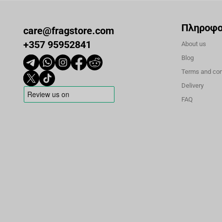
Πληροφο
care@fragstore.com
+357 95952841
About us
Blog
Terms and con
Delivery
FAQ