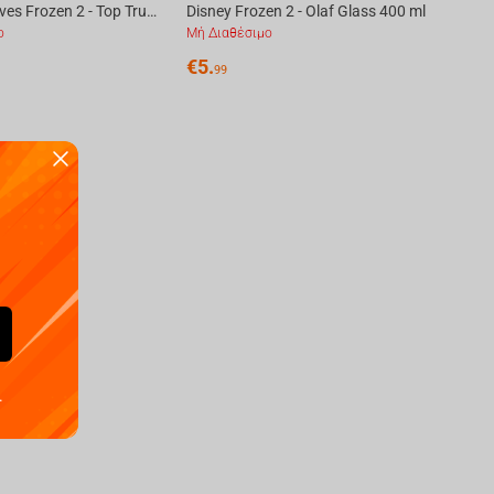
Winning Moves Frozen 2 - Top Trumps Match Board Game
Disney Frozen 2 - Olaf Glass 400 ml
ο
Μή Διαθέσιμο
€
5.
99
.