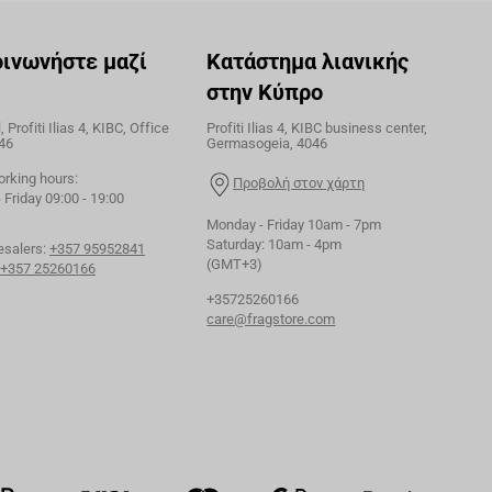
οινωνήστε μαζί
Κατάστημα λιανικής
στην Κύπρο
 Profiti Ilias 4, KIBC, Office
Profiti Ilias 4, KIBC business center,
46
Germasogeia, 4046
orking hours:
Προβολή στον χάρτη
Friday 09:00 - 19:00
Monday - Friday 10am - 7pm
Saturday: 10am - 4pm
esalers:
+357 95952841
(GMT+3)
+357 25260166
+35725260166
care@fragstore.com