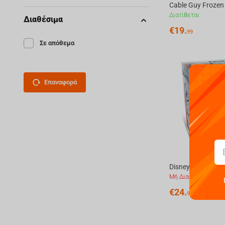
Διατίθεται
Διαθέσιμα
€
19.
99
Σε απόθεμα
Επαναφορά
Μή Διαθέσιμο
€
24.
99