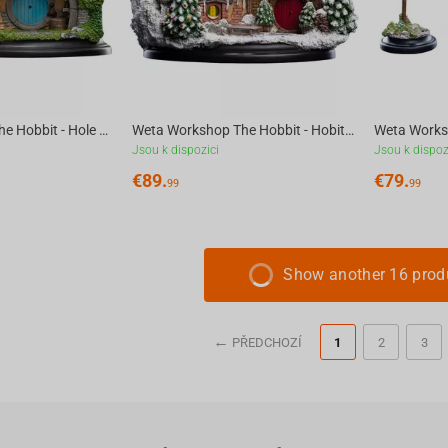
Weta Workshop The Hobbit - Hole 2A Hill Lane Environment
Weta Workshop The Hobbit - Hobit 35 Bagshot Row Christmas Environment
Jsou k dispozici
Jsou k dispoz
€
89.
€
79.
99
99
Show another 16 prod
PŘEDCHOZÍ
1
2
3