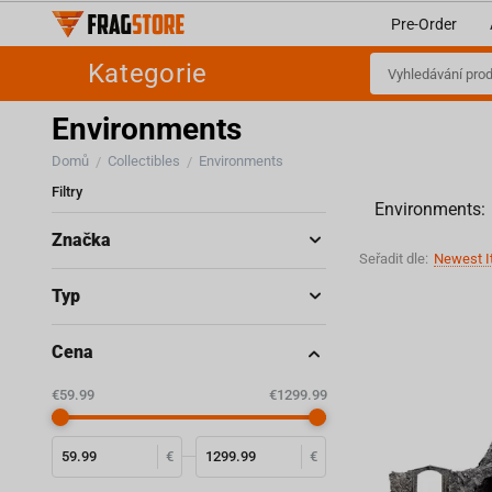
Pre-Order
Kategorie
Environments
Domů
Collectibles
Environments
/
/
Filtry
Environments:
Značka
Seřadit dle:
Newest I
Typ
Cena
‎€
59.99
‎€
1299.99
€
€