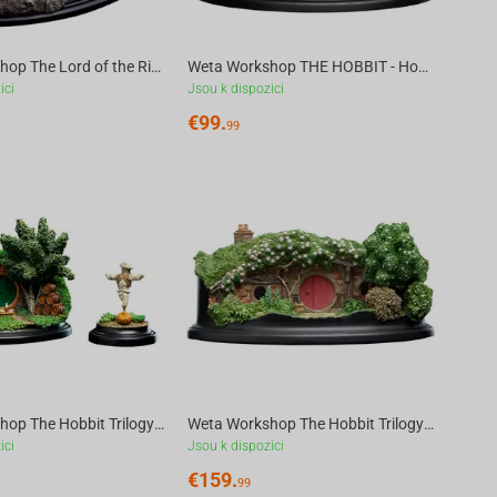
Weta Workshop The Lord of the Rings Trilogy - Edoras Limited Edition Environment
Weta Workshop THE HOBBIT - Hobbit Hole 1 Hill Lane Environment Statue
ici
Jsou k dispozici
€
99.
99
Weta Workshop The Hobbit Trilogy - Hobbit Hole - 15 Gardens Smial Environment
Weta Workshop The Hobbit Trilogy - Hobbit Hole - 22 Pine Grove Environment
ici
Jsou k dispozici
€
159.
99