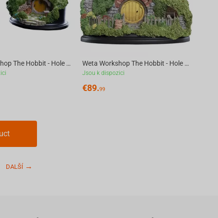
Weta Workshop The Hobbit - Hole 5 Hill Lane Environment
Weta Workshop The Hobbit - Hole 16 Bagshot Row Chimney Environment
ici
Jsou k dispozici
€
89.
99
uct
DALŠÍ