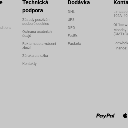
e
Technická
Dodávka
Konta
podpora
DHL
Limassol,
102A, 40
Zásady používání
UPS
souborů cookies
Office w
ditions
DPD
Monday - 
Ochrana osobních
(GMT+3)
údajů
FedEx
For whol
Reklamace a vrácení
Packeta
zboží
Finance:
Záruka a služba
Kontakty