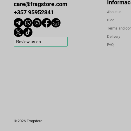
Informac
care@fragstore.com
+357 95952841
About us
Blog
Terms and con
Delivery
FAQ
© 2026 Fragstore.