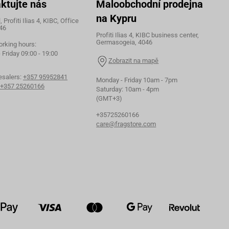
ktujte nás
Maloobchodní prodejna
na Kypru
 Profiti Ilias 4, KIBC, Office
46
Profiti Ilias 4, KIBC business center,
Germasogeia, 4046
orking hours:
Friday 09:00 - 19:00
Zobrazit na mapě
esalers:
+357 95952841
Monday - Friday 10am - 7pm
+357 25260166
Saturday: 10am - 4pm
(GMT+3)
+35725260166
care@fragstore.com