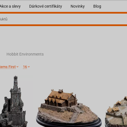
Akce a slevy
Dárkové certifikáty
Novinky
Blog
Hobbit Environments
tems First
16