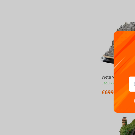
Jsou k dispozici
€
699.
99