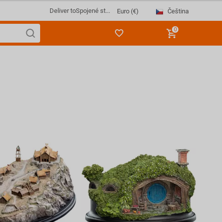
Deliver to
Spojené st...
Čeština
Euro (€)
0