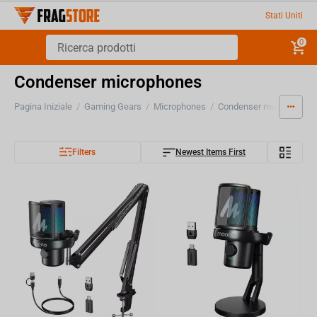
Stati Uniti
0
Condenser microphones
Pagina Iniziale
/
Gaming Gears
/
Microphones
/
Condenser microphones
Filters
Newest Items First