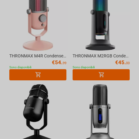
THRONMAX M4R Condenser USB MDRILL ROSA Edition 96kHz Microphone, Pink
THRONMAX M2RGB Condenser RGB USB MDRILL GHOST 96kHz Microphone, Black
€
54.
€
45.
99
00
Sono disponibili
Sono disponibili