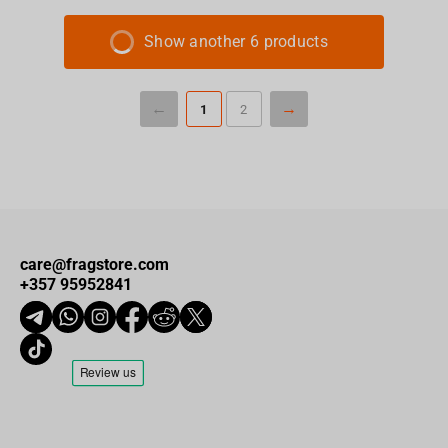
Show another 6 products
1
2
care@fragstore.com
+357 95952841