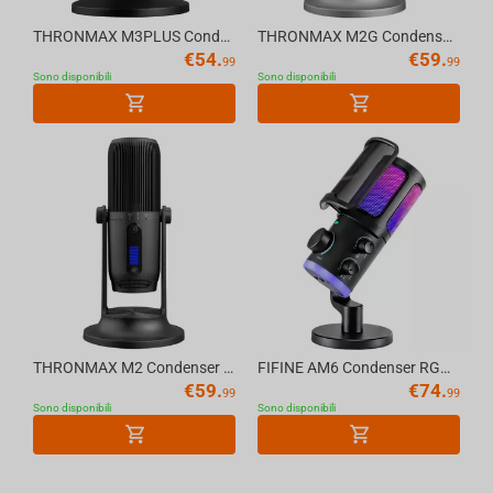
THRONMAX M3PLUS Condenser USB MDRILL DOME PLUS JET 96kHz Microphone, Black
THRONMAX M2G Condenser RGB USB MDRILL ONE SLATE Microphone, Gray
€
54.
€
59.
99
99
Sono disponibili
Sono disponibili
THRONMAX M2 Condenser USB LED-lighting MDRILL ONE JET Microphone, Black
FIFINE AM6 Condenser RGB USB Microphone with chat and gaming volume preference knob, ...
€
59.
€
74.
99
99
Sono disponibili
Sono disponibili