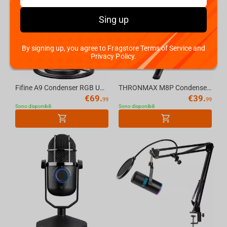
Sing up
By signing up, you agree to Fragstore Terms of Service and
Privacy Policy.
Fifine A9 Condenser RGB USB Microphone with 4 Polar Pattern, Black
THRONMAX M8P Condenser RGB USB PULSE PRO 96KHZ Microphone, Black
€
69.
€
39.
99
99
Sono disponibili
Sono disponibili