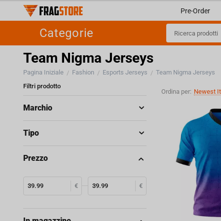
Pre-Order
Categorie
Team Nigma Jerseys
Pagina Iniziale
Fashion
Esports Jerseys
Team Nigma Jerseys
/
/
/
Filtri prodotto
Ordina per:
Newest It
Marchio
Tipo
Prezzo
€
€
In magazzino