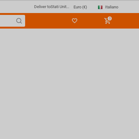
Deliver to
Stati Unit...
Italiano
Euro (€)
0