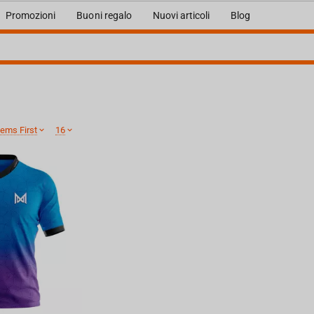
Promozioni
Buoni regalo
Nuovi articoli
Blog
ems First
16