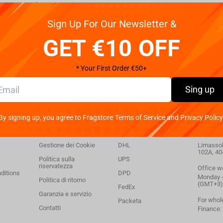
Team Nigma - Player Jersey Blue/Purple, XS
Sign Up For Our Newsletter &
GET €10 OFF
* Your First Order €50+
Sing up
By signing up, you agree to Fragstore Terms of Service and Privacy Policy
ione
Supporto
Consegna
Conta
Gestione dei Cookie
DHL
Limassol,
102A, 40
Politica sulla
UPS
riservatezza
Office w
ditions
DPD
Monday - 
Politica di ritorno
(GMT+3)
FedEx
Garanzia e servizio
For whol
Packeta
Contatti
Finance: