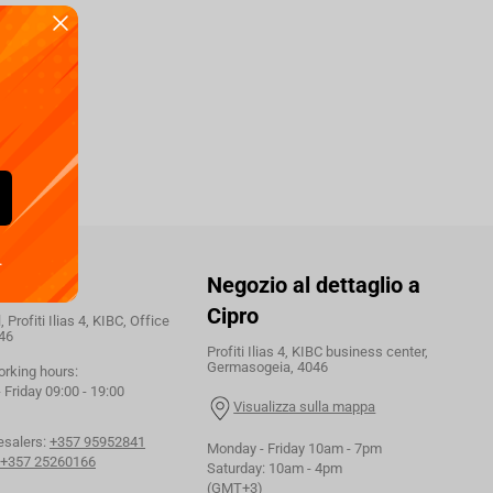
.
ttaci
Negozio al dettaglio a
Cipro
 Profiti Ilias 4, KIBC, Office
46
Profiti Ilias 4, KIBC business center,
Germasogeia, 4046
orking hours:
Friday 09:00 - 19:00
Visualizza sulla mappa
esalers:
+357 95952841
Monday - Friday 10am - 7pm
+357 25260166
Saturday: 10am - 4pm
(GMT+3)