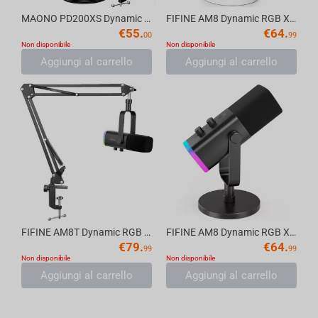
MAONO PD200XS Dynamic RGB USB/XLR Microphone with Arm Stand — For Creators, Streamers...
FIFINE AM8 Dynamic RGB XLR/USB Microphone, White
€
55.
€
64.
00
99
Non disponibile
Non disponibile
Aggiungi al carrello
Aggiungi al carrello
FIFINE AM8T Dynamic RGB XLR/USB Microphone Adjustable Boom Arm, Black
FIFINE AM8 Dynamic RGB XLR/USB Microphone, Black
€
79.
€
64.
99
99
Non disponibile
Non disponibile
Aggiungi al carrello
Aggiungi al carrello