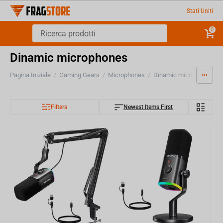
Stati Uniti
0
Dinamic microphones
Pagina Iniziale
/
Gaming Gears
/
Microphones
/
Dinamic microphones
Filters
Newest Items First