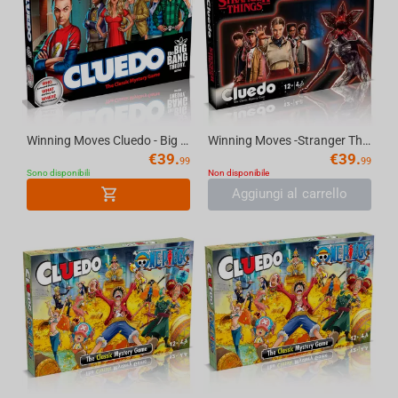
Winning Moves Cluedo - Big Bang Theory Board Game
Winning Moves -Stranger Things- Cluedo Mystery Board Game English
€
39.
€
39.
99
99
Sono disponibili
Non disponibile
Aggiungi al carrello