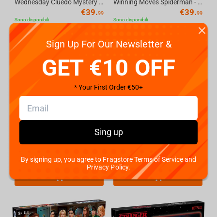
Wednesday Cluedo Mystery Board Game English
Winning Moves Spiderman - Cluedo English
€
39.
€
39.
99
99
Sono disponibili
Sono disponibili
Sign Up For Our Newsletter &
GET €10 OFF
* Your First Order €50+
Sing up
Winning Moves Naruto - English UK Cluedo Board Game
Winning Moves Rick & Morty - Cluedo Board Game
€
39.
€
39.
By signing up, you agree to Fragstore Terms of Service and
99
99
Sono disponibili
Sono disponibili
Privacy Policy.