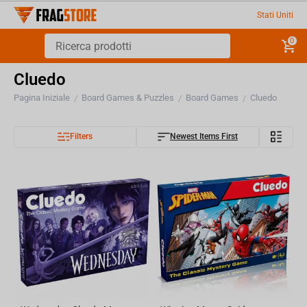
Stati Uniti
0
Cluedo
Pagina Iniziale
Board Games & Puzzles
Board Games
Cluedo
/
/
/
Filters
Newest Items First