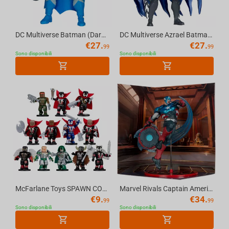
DC Multiverse Batman (Dark Knight Returns) 7in Action Figure McFarlane Toys
DC Multiverse Azrael Batman Armor (Detective Comics #667) 7in Action Figure McFarlane...
€
27.
€
27.
99
99
Sono disponibili
Sono disponibili
McFarlane Toys SPAWN CONSTRUCTION FIGURE Blind Bag
Marvel Rivals Captain America 1:10th Scale Collectible McFarlane Toys
€
9.
€
34.
99
99
Sono disponibili
Sono disponibili