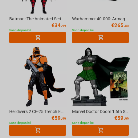
Batman: The Animated Series Batman (with Alternate Expressions) 6in Build-A Figure Mc...
Warhammer 40.000: Armageddon (English) – Launch Box 11 Edition
€
34.
€
265.
99
00
Sono disponibili
Sono disponibili
Helldivers 2 CE-25 Trench Engineer 7in Deluxe Action Figure McFarlane Elite Edition #11
Marvel Doctor Doom 1:6th Scale Collectible (Doctor Doom #1) McFarlane Toys
€
59.
€
59.
99
99
Sono disponibili
Sono disponibili