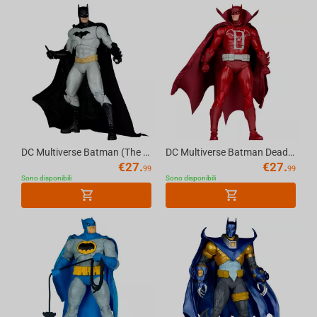
DC Multiverse Batman (The New 52) 7in Action Figure McFarlane Toys
DC Multiverse Batman Deadman (Knight Terrors) 7in Action Figure McFarlane Toys
€
27.
€
27.
99
99
Sono disponibili
Sono disponibili