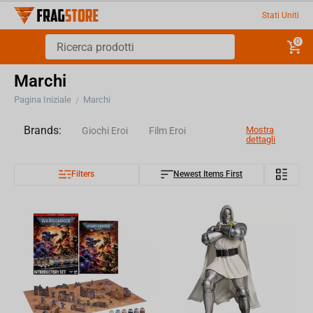
Stati Uniti
0
Marchi
Pagina Iniziale
Marchi
/
Brands:
Mostra
Giochi Eroi
Film Eroi
dettagli
Filters
Newest Items First
Cartoni animati e eroi degli anime
Squadre ESport
Animes
Sport
Iconic personalities