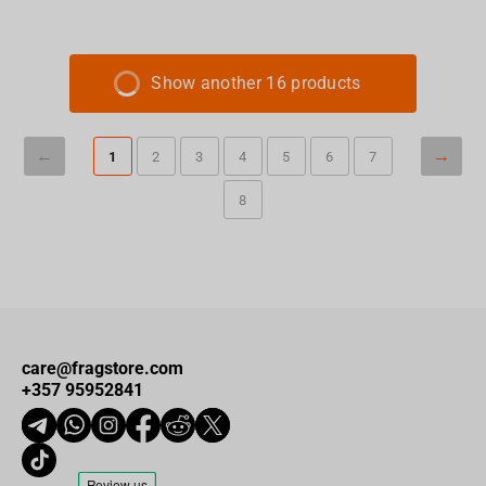
Show another 16 products
1
2
3
4
5
6
7
8
care@fragstore.com
+357 95952841