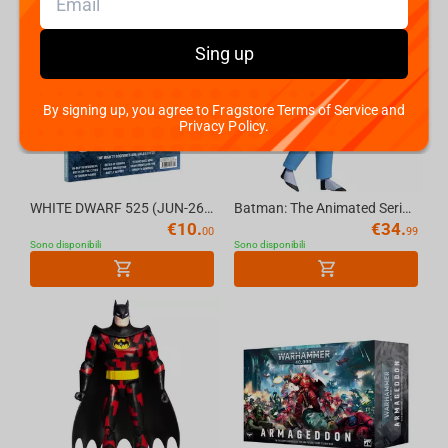
Sing up
By signing up, you agree to Fragstore Terms of Service and
Privacy Policy.
WHITE DWARF 525 (JUN-26) (ENGLISH) Official Warhammer Magazine
Batman: The Animated Series The Joker 6in Build-A Figure McFarlane Toys (BLUE SUIT) (...
€
10.
€
34.
00
99
Sono disponibili
Sono disponibili