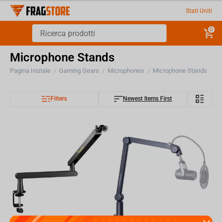
Stati Uniti
0
Microphone Stands
Pagina Iniziale
Gaming Gears
Microphones
Microphone Stands
/
/
/
Filters
Newest Items First