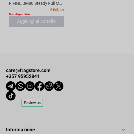
FIFINE BM88 Steady Full Metal High End Boom Arm Stand, Black
€
64.
99
Non disponibile
Aggiungi al carrello
care@fragstore.com
+357 95952841
Informazione