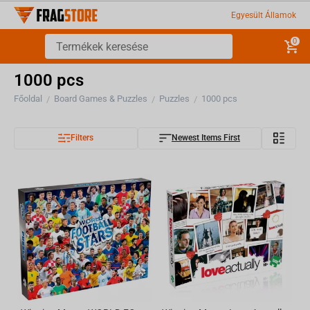
Egyesült Államok
0
1000 pcs
Főoldal
Board Games & Puzzles
Puzzles
1000 pcs
/
/
/
Filters
Newest Items First