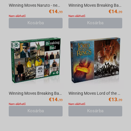
Winning Moves Naruto - new design Puzzle 1000pcs
Winning Moves Breaking Bad - Poster Puzzles 1000 pcs
€
14.
€
14.
99
99
Nem elérhető
Nem elérhető
Kosárba
Kosárba
Winning Moves Breaking Bad - Collage Puzzle 1000pcs
Winning Moves Lord of the Rings - The Host of Mordor Puzzle 1000pcs
€
14.
€
13.
99
99
Nem elérhető
Nem elérhető
Kosárba
Kosárba