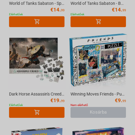
World of Tanks Sabaton - Spirit of War Puzzle Limited Edition, 1000 pcs
World of Tanks Sabaton - Band Puzzle Limited Edition, 1000 pcs
€
14.
€
14.
99
99
Elérhetőek
Elérhetőek
Dark Horse Assassin's Creed - Valhalla Fortress Assault Puzzle 1000 Pcs
Winning Moves Friends - Puzzles 1000 pcs
€
19.
€
9.
99
99
Elérhetőek
Nem elérhető
Kosárba