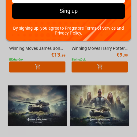
Sing up
By signing up, you agree to Fragstore Terms of Service and
Privacy Policy.
Winning Moves James Bond - Actor Debut 1000 Piece Jigsaw Puzzle
Winning Moves Harry Potter - Hogwarts Puzzle 1000pcs
€
13.
€
9.
99
99
Elérhetőek
Elérhetőek