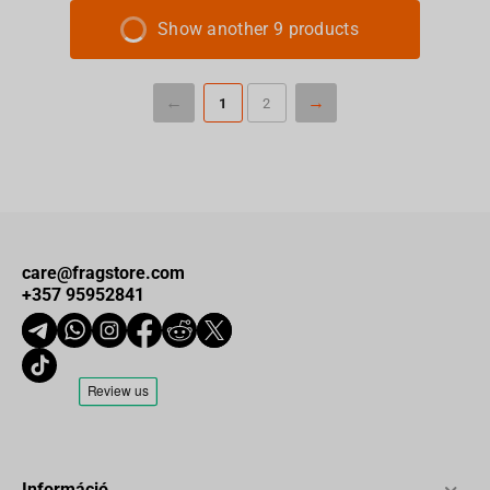
Show another 9 products
1
2
care@fragstore.com
+357 95952841
Információ