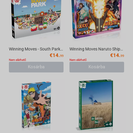
Winning Moves - South Park Puzzles 1000 pcs
Winning Moves Naruto Shippuden - 1000 Piece Jigsaw Puzzle
€
14.
€
14.
99
99
Nem elérhető
Nem elérhető
Kosárba
Kosárba