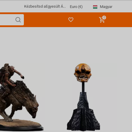
Kézbesítsd a
Egyesült Á...
Magyar
Euro (€)
0