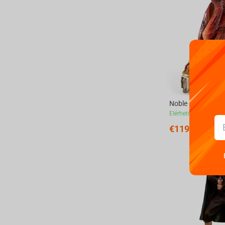
Elérhetőek
€
119.
99