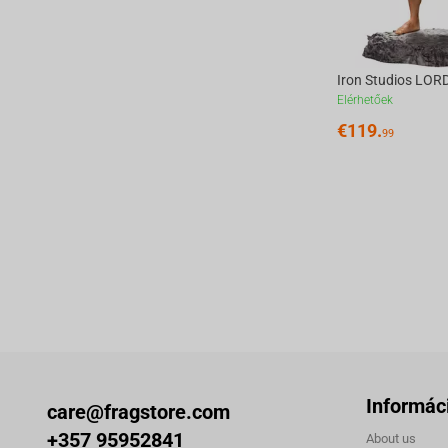
Elérhetőek
€
119.
99
Informác
care@fragstore.com
+357 95952841
About us