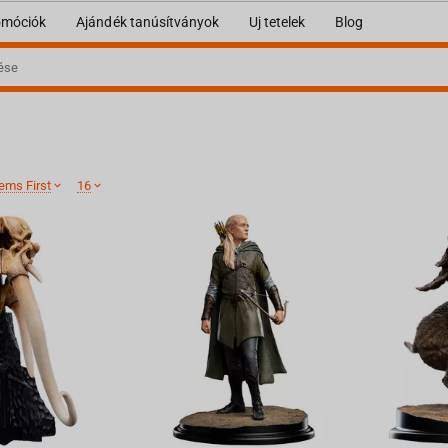
omóciók
Ajándék tanúsítványok
Uj tetelek
Blog
ems First
16