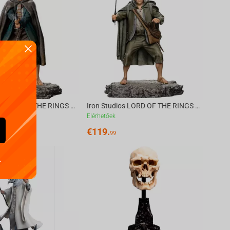
Iron Studios LORD OF THE RINGS - Pippin Statue 1/10
Iron Studios LORD OF THE RINGS - Sam Statue 1/10
Elérhetőek
€
119.
99
.