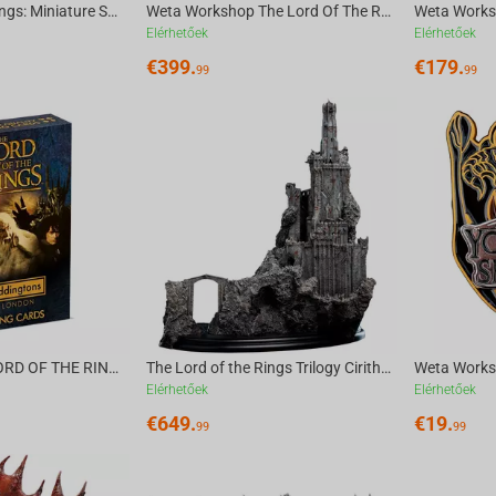
The Lord of the Rings: Miniature Skull of a Mumak
Weta Workshop The Lord Of The Rings Trilogy - Classic Series - Legolas, Hunter Of The...
Elérhetőek
Elérhetőek
€
399.
€
179.
99
99
Winning Moves LORD OF THE RINGS - Waddingtons No.1 Playing Cards [English]
The Lord of the Rings Trilogy Cirith Ungol Environment LE
Elérhetőek
Elérhetőek
€
649.
€
19.
99
99