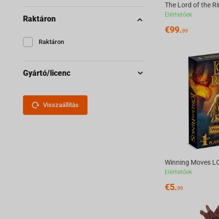
Elérhetőek
Raktáron
€
99.
99
Raktáron
Gyártó/licenc
Visszaállítás
Elérhetőek
€
5.
99