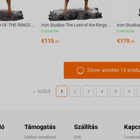
Iron Studios LORD OF THE RINGS - Frodo BDS Statue 1/10
Iron Studios The Lord of the Rings - Merry Statue Art Scale 1/10
Elérhetőek
Elérhetőek
€
115.
€
179.
99
99
Show another 16 prod
ELŐZŐ
1
2
3
4
5
6
ió
Támogatás
Szállítás
Kapcs
Sütikre vonatkozó
DHL
Limassol,