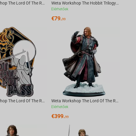
Weta Workshop The Lord Of The Rings - Sharku On Warg Miniature Statue
Weta Workshop The Hobbit Trilogy - Skull Of A Misty Mountain Goblin Miniature
Elérhetőek
€
79.
99
Weta Workshop The Lord Of The Rings - Pin Set - You Shall Not Pass 2Pk
Weta Workshop The Lord Of The Rings Trilogy - Boromir Statue - Classic Series
Elérhetőek
€
399.
99