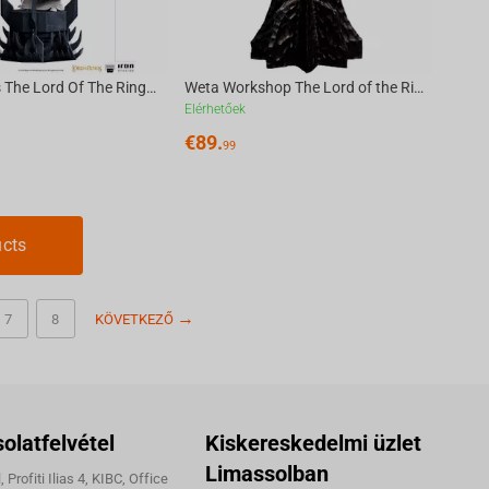
Iron Studios The Lord Of The Rings - Saruman Bds Art Scale 1/10
Weta Workshop The Lord of the Rings - Miniature Skull of a Mordor Orc
Elérhetőek
€
89.
99
ucts
7
8
KÖVETKEZŐ
olatfelvétel
Kiskereskedelmi üzlet
Limassolban
 Profiti Ilias 4, KIBC, Office