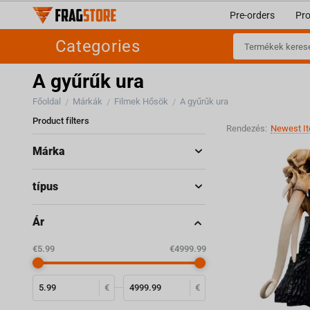
Pre-orders
Pr
Categories
A gyűrűk ura
Főoldal
Márkák
Filmek Hősök
A gyűrűk ura
/
/
/
Product filters
Rendezés:
Newest It
Márka
típus
Ár
‎€
5.99
‎€
4999.99
€
€