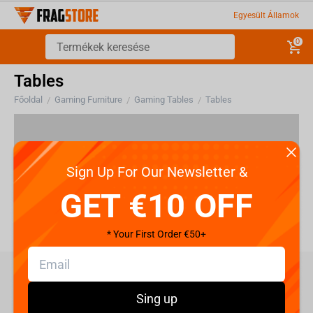
Egyesült Államok
0
Tables
Főoldal
Gaming Furniture
Gaming Tables
Tables
/
/
/
Ebben a részben nincsenek termékek
Sign Up For Our Newsletter &
GET €10 OFF
* Your First Order €50+
care@fragstore.com
Sing up
+357 95952841