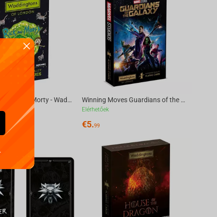
Winning Moves Rick & Morty - Waddingtons No.1 Playing Cards
Winning Moves Guardians of the Galaxy - Waddingtons No.1 Playing Cards English
Elérhetőek
€
5.
99
.