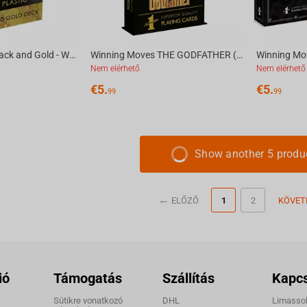
Winning Moves Black and Gold - Waddingtons No.1 Playing Cards
Winning Moves THE GODFATHER (1972) - Waddingtons No.1 Playing Cards [English]
Nem elérhető
Nem elérhető
€
5.
€
5.
99
99
Show another 5 produ
ELŐZŐ
1
2
KÖVET
ió
Támogatás
Szállítás
Kapcs
Sütikre vonatkozó
DHL
Limassol,