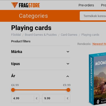
Pre-orders
Pr
Categories
Playing cards
Főoldal
Board Games & Puzzles
Card Games
Playing cards
/
/
/
Product filters
Rendezés:
Newest It
Márka
típus
Ár
‎€
4.99
‎€
9.99
€
€