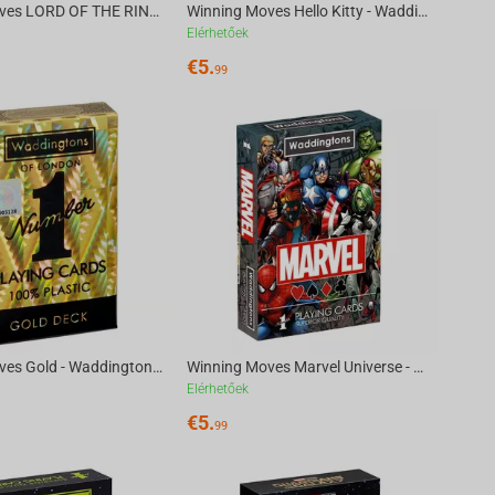
Winning Moves LORD OF THE RINGS - Waddingtons No.1 Playing Cards [English]
Winning Moves Hello Kitty - Waddingtons Number 1 Playing Cards English
Elérhetőek
€
5.
99
Winning Moves Gold - Waddingtons No.1 Playing Cards
Winning Moves Marvel Universe - Waddingtons No.1 Playing Cards
Elérhetőek
€
5.
99