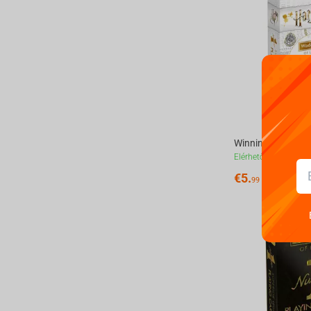
Elérhetőek
€
5.
99