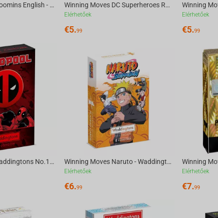
Winning Moves Moomins English - Waddingtons No.1 Playing Cards
Winning Moves DC Superheroes Retro - Waddingtons No.1 Playing Cards
Elérhetőek
Elérhetőek
€
5.
€
5.
99
99
Winning Moves Waddingtons No.1 Playing Cards - Deadpool
Winning Moves Naruto - Waddingtons No.1 Playing Cards
Elérhetőek
Elérhetőek
€
6.
€
7.
99
99