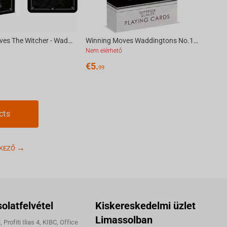
Winning Moves The Witcher - Waddingtons No.1 Playing Cards
Winning Moves Waddingtons No.1 Playing Cards - House of Dragons
Nem elérhető
€
5.
99
cts
KEZŐ
olatfelvétel
Kiskereskedelmi üzlet
Limassolban
 Profiti Ilias 4, KIBC, Office