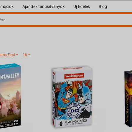
omóciók
Ajándék tanúsítványok
Uj tetelek
Blog
ems First
16