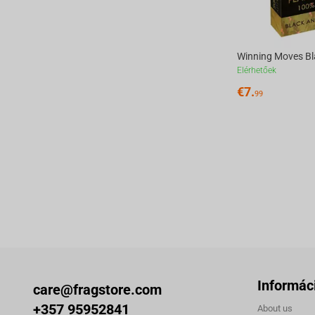
Elérhetőek
€
7.
99
Informác
care@fragstore.com
+357 95952841
About us