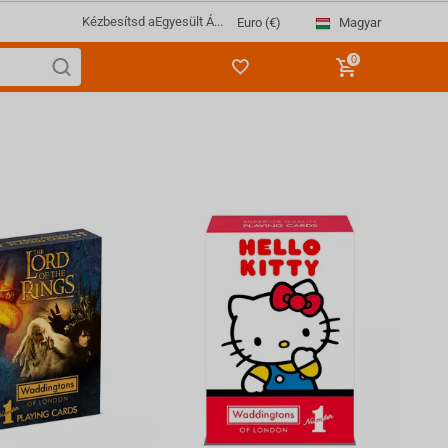
Kézbesítsd a
Egyesült Á...
Magyar
Euro (€)
0