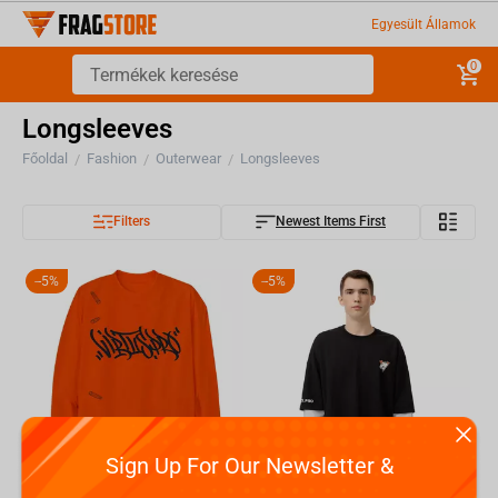
Egyesült Államok
0
Longsleeves
Főoldal
Fashion
Outerwear
Longsleeves
/
/
/
Filters
Newest Items First
-
5%
-
5%
Sign Up For Our Newsletter &