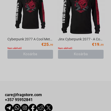
Cyberpunk 2077 A Cool Metal Fire Long Sleeve Tee, Black, Medium
Jinx Cyberpunk 2077 - A Cool Metal Fire T-Shirt Black, Long Sleeve, L
€
25.
€
19.
99
99
Nem elérhető
Nem elérhető
Kosárba
Kosárba
care@fragstore.com
+357 95952841