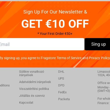
Team Nigma - Player Jersey Blue/Purple, XS
Sign Up For Our Newsletter &
GET €10 OFF
* Your First Order €50+
Sing up
By signing up, you agree to Fragstore Terms of Service and Privacy Policy
ió
Támogatás
Szállítás
Kapcs
Sütikre vonatkozó
DHL
Limassol,
irányelvek
102A, 40
UPS
Adatvédelmi irányelvek
Office w
ditions
DPD
Monday - 
Visszatérítési politika
(GMT+3)
FedEx
Jótállás és szerviz
For whol
Packeta
Kapcsolat
Finance: