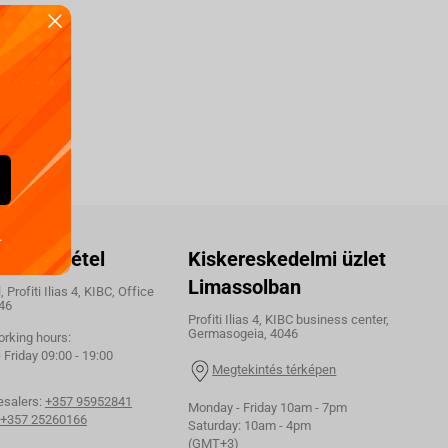
.
olatfelvétel
Kiskereskedelmi üzlet
Limassolban
 Profiti Ilias 4, KIBC, Office
46
Profiti Ilias 4, KIBC business center,
Germasogeia, 4046
orking hours:
Friday 09:00 - 19:00
Megtekintés térképen
esalers:
+357 95952841
Monday - Friday 10am - 7pm
+357 25260166
Saturday: 10am - 4pm
(GMT+3)