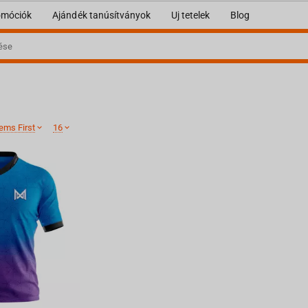
omóciók
Ajándék tanúsítványok
Uj tetelek
Blog
ems First
16