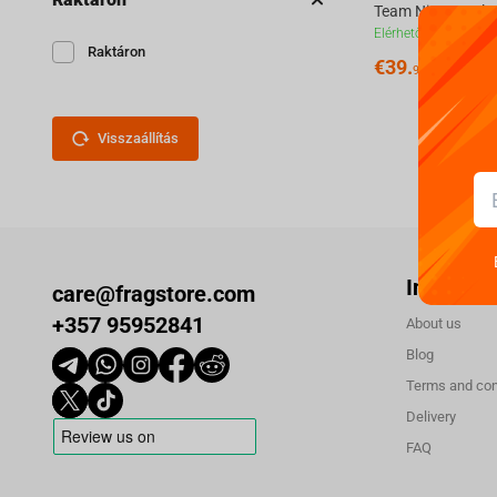
Elérhetőek
Raktáron
€
39.
99
Visszaállítás
Informác
care@fragstore.com
+357 95952841
About us
Blog
Terms and con
Delivery
FAQ