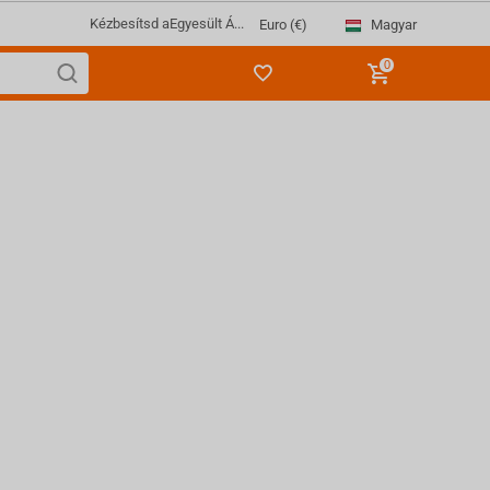
Kézbesítsd a
Egyesült Á...
Magyar
Euro (€)
0