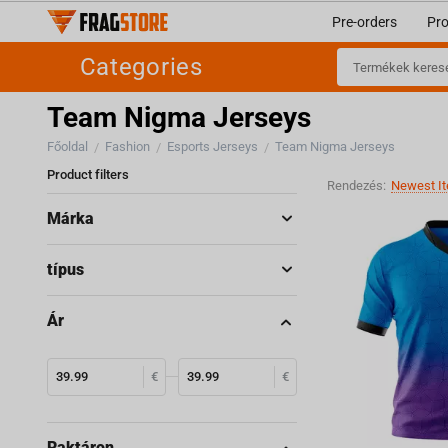
Pre-orders
Pr
Categories
Team Nigma Jerseys
Főoldal
Fashion
Esports Jerseys
Team Nigma Jerseys
/
/
/
Product filters
Rendezés:
Newest It
Márka
típus
Ár
€
€
Raktáron