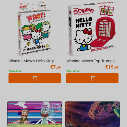
Winning Moves Hello Kitty - WHOT Multillingual
Winning Moves Top Trumps Match - Hello Kitty Multilingual Board Game
€
7.
€
19.
99
99
Elérhetőek
Elérhetőek