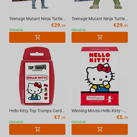
Teenage Mutant Ninja Turtles (P. Punchers) Foot Soldier 5in Action Figure with Comic ...
Teenage Mutant Ninja Turtles (P. Punchers) Leonardo 5in Action Figure with Comic McFa...
€
29.
€
29.
99
99
Elérhetőek
Elérhetőek
Hello Kitty Top Trumps Card Game English
Winning Moves Hello Kitty - Waddingtons Number 1 Playing Cards English
€
7.
€
5.
99
99
Elérhetőek
Elérhetőek