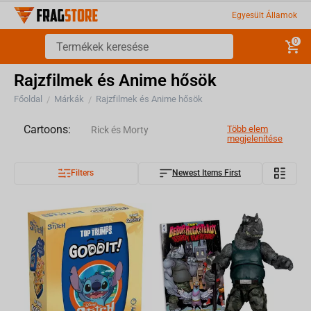
Egyesült Államok
0
Rajzfilmek és Anime hősök
Főoldal
Márkák
Rajzfilmek és Anime hősök
/
/
Cartoons:
Több elem
Rick és Morty
megjelenítése
Filters
Newest Items First
Hello Kitty
Disney
Minions
TMNT
Paw Patrol