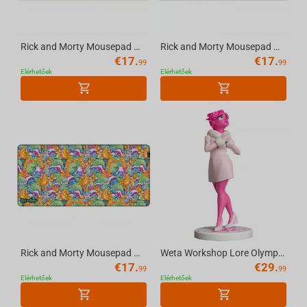
Rick and Morty Mousepad Glitched, XL
Rick and Morty Mousepad Outer Space, XL
€
17.
€
17.
99
99
Elérhetőek
Elérhetőek
Rick and Morty Mousepad Monster Jam, XL
Weta Workshop Lore Olympus - Persephone Figure
€
17.
€
29.
99
99
Elérhetőek
Elérhetőek