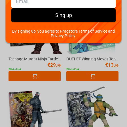
Gargoyles
Sing up
Lady Bag and Cat Noir
By signing up, you agree to Fragstore Terms of Service and
Privacy Policy.
Hazbin Hotel
Teenage Mutant Ninja Turtles (P. Punchers) Bebop 5in Action Figure with Comic McFarla...
OUTLET Winning Moves Top Trumps Match - Stitch Multilingual Board Game
€
29.
€
13.
99
99
Elérhetőek
Elérhetőek