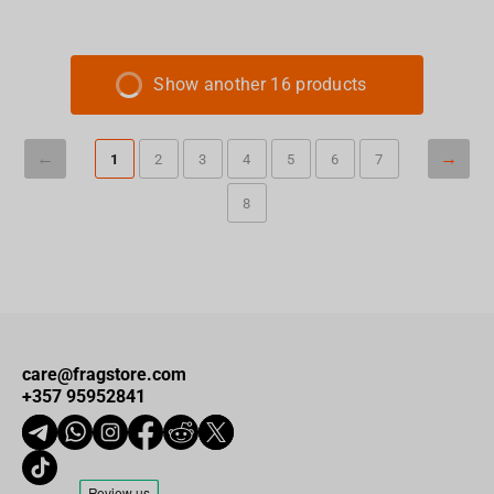
Show another 16 products
1
2
3
4
5
6
7
8
care@fragstore.com
+357 95952841