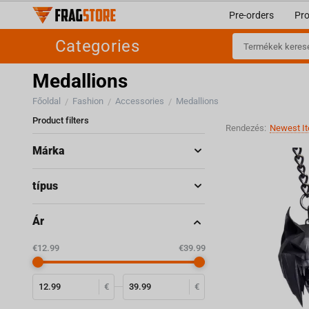
Pre-orders
Pr
Categories
Medallions
Főoldal
Fashion
Accessories
Medallions
/
/
/
Product filters
Rendezés:
Newest It
Márka
típus
Ár
‎€
12.99
‎€
39.99
€
€