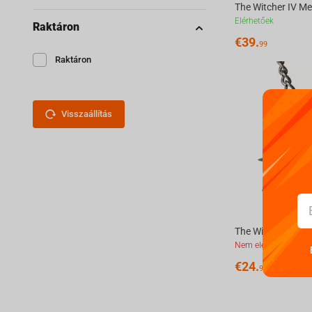
Elérhetőek
Raktáron
€
39.
99
Raktáron
Visszaállítás
Nem elérhető
€
24.
99