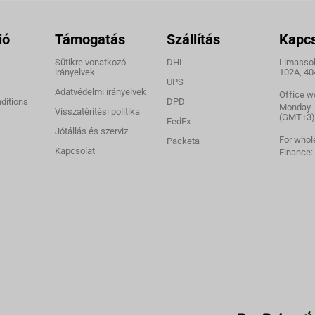
ió
Támogatás
Szállítás
Kapcs
Sütikre vonatkozó
DHL
Limassol,
irányelvek
102A, 40
UPS
Adatvédelmi irányelvek
Office w
ditions
DPD
Monday - 
Visszatérítési politika
(GMT+3)
FedEx
Jótállás és szerviz
For whol
Packeta
Kapcsolat
Finance: