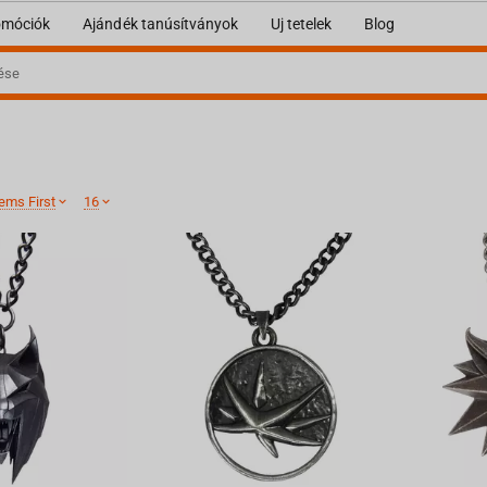
omóciók
Ajándék tanúsítványok
Uj tetelek
Blog
ems First
16