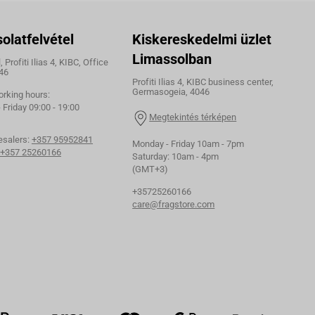
olatfelvétel
Kiskereskedelmi üzlet
Limassolban
 Profiti Ilias 4, KIBC, Office
46
Profiti Ilias 4, KIBC business center,
Germasogeia, 4046
orking hours:
Friday 09:00 - 19:00
Megtekintés térképen
esalers:
+357 95952841
Monday - Friday 10am - 7pm
+357 25260166
Saturday: 10am - 4pm
(GMT+3)
+35725260166
care@fragstore.com