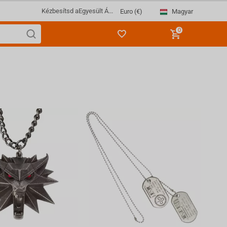
Kézbesítsd a
Egyesült Á...
Magyar
Euro (€)
0