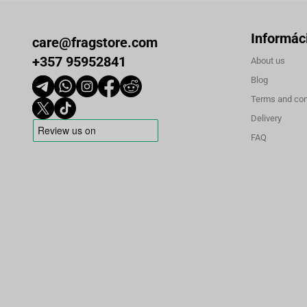
Informác
care@fragstore.com
+357 95952841
About us
Blog
Terms and con
Delivery
FAQ