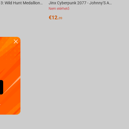
The Witcher 3: Wild Hunt Medallion and Chain with LED Eyes-N/A-N/A
Jinx Cyberpunk 2077 - Johnny'S Army Dog Tags Neckless Silver
Nem elérhető
€
12.
99
.