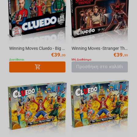
Winning Moves Cluedo - Big Bang Theory Board Game
Winning Moves -Stranger Things- Cluedo Mystery Board Game English
€
39.
€
39.
99
99
Διατίθεται
Μή Διαθέσιμο
Προσθήκη στο καλάθι