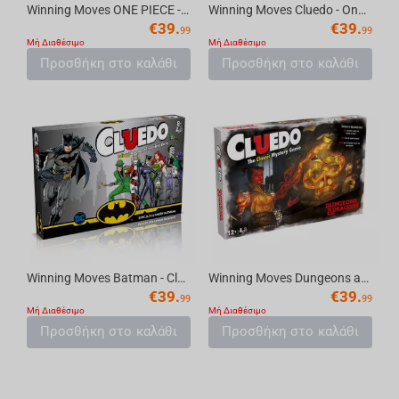
Winning Moves ONE PIECE - Cluedo Mystery Board Game [English]
Winning Moves Cluedo - One Piece English Game
€
39.
€
39.
99
99
Μή Διαθέσιμο
Μή Διαθέσιμο
Προσθήκη στο καλάθι
Προσθήκη στο καλάθι
Winning Moves Batman - Cluedo Board Game
Winning Moves Dungeons and Dragons - Cluedo Board Game
€
39.
€
39.
99
99
Μή Διαθέσιμο
Μή Διαθέσιμο
Προσθήκη στο καλάθι
Προσθήκη στο καλάθι