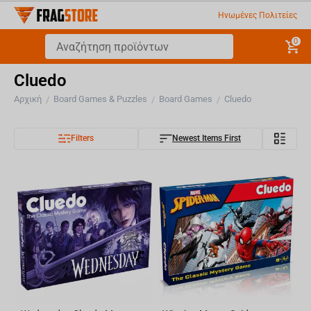
Ηνωμένες Πολιτείες
0
Cluedo
Αρχική
Board Games & Puzzles
Board Games
Cluedo
/
/
/
Filters
Newest Items First