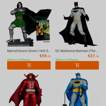
Marvel Doctor Doom 1:6th Scale Collectible (Doctor Doom #1) McFarlane Toys
DC Multiverse Batman (The New 52) 7in Action Figure McFarlane Toys
€
59.
€
27.
99
99
Stehen zur Verfügung
Stehen zur Verfügung