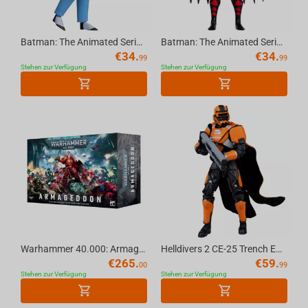
Batman: The Animated Series The Joker 6in Build-A Figure McFarlane Toys (BLUE SUIT) (...
Batman: The Animated Series Batman (with Alternate Expressions) 6in Build-A Figure Mc...
€
34.
€
34.
99
99
Stehen zur Verfügung
Stehen zur Verfügung
Warhammer 40.000: Armageddon (English) – Launch Box 11 Edition
Helldivers 2 CE-25 Trench Engineer 7in Deluxe Action Figure McFarlane Elite Edition #11
€
265.
€
59.
00
99
Stehen zur Verfügung
Stehen zur Verfügung