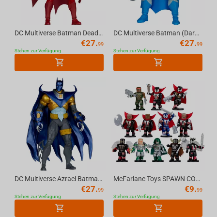
DC Multiverse Batman Deadman (Knight Terrors) 7in Action Figure McFarlane Toys
DC Multiverse Batman (Dark Knight Returns) 7in Action Figure McFarlane Toys
€
27.
€
27.
99
99
Stehen zur Verfügung
Stehen zur Verfügung
DC Multiverse Azrael Batman Armor (Detective Comics #667) 7in Action Figure McFarlane...
McFarlane Toys SPAWN CONSTRUCTION FIGURE Blind Bag
€
27.
€
9.
99
99
Stehen zur Verfügung
Stehen zur Verfügung