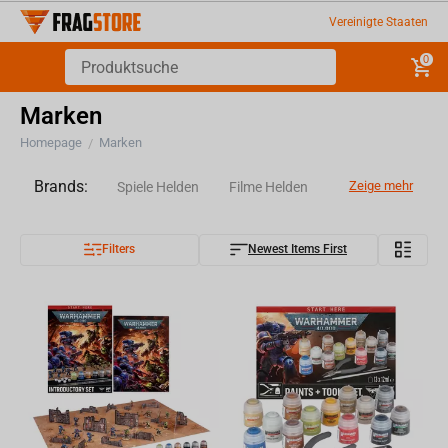
Vereinigte Staaten
0
Marken
Homepage
Marken
/
Brands:
Zeige mehr
Spiele Helden
Filme Helden
Filters
Newest Items First
Cartoons und Anime-Helden
eSport-Teams
Animes
Sport
Iconic personalities