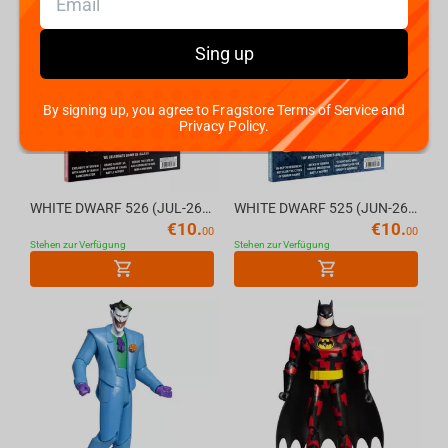
Sing up
By signing up, you agree to Fragstore Terms of Service and
Privacy Policy.
WHITE DWARF 526 (JUL-26) (ENGLISH) Official Warhammer Magazine
WHITE DWARF 525 (JUN-26) (ENGLISH) Official Warhammer Magazine
€
10.
€
10.
00
00
Stehen zur Verfügung
Stehen zur Verfügung