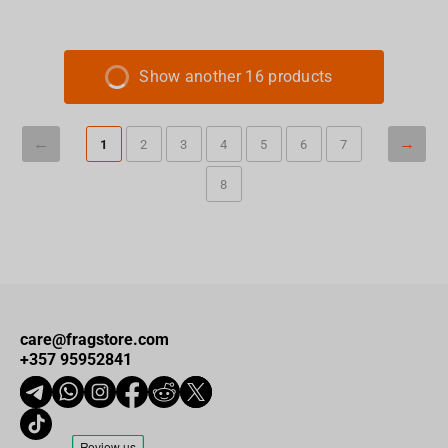
Show another 16 products
1
2
3
4
5
6
7
8
care@fragstore.com
+357 95952841