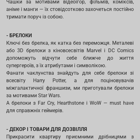
Чашки за мотивами відеоігор, фільмів, коміксів,
аніме і манги — їх стовідсотково захочеться постійно
тримати поруч із собою.
- БРЕЛОКИ
Ключі без брелка, як катка без переможця. Металеві
або 3D брелоки з кіновсесвітів Marvel і DC Comics
допоможуть відчути себе ближче до життя
супергероїв, з їх атрибутами і символікою.
Фанати чаклунства знайдуть для себе брелоки зі
всесвіту Harry Potter, а для поціновувачів
міжгалактичної франшизи, ми приготували брелоки
за мотивами Star Wars.
А брелоки з Far Cry, Hearthstone і WoW — must have
для справжніх геймерів.
- ДЕКОР І ТОВАРИ ДЛЯ ДОЗВІЛЛЯ
Прикрасити квартиру приємними дрібницями з