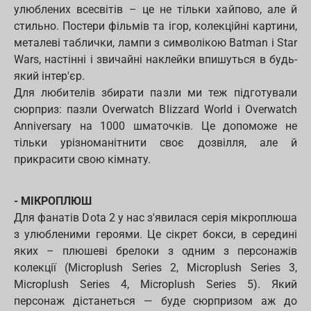
улюблених всесвітів – це не тільки хайпово, але й
стильно. Постери фільмів та ігор, колекційні картини,
металеві таблички, лампи з символікою Batman і Star
Wars, настінні і звичайні наклейки впишуться в будь-
який інтер'єр.
Для любителів збирати пазли ми теж підготували
сюрприз: пазли Overwatch Blizzard World і Overwatch
Anniversary на 1000 шматочків. Це допоможе не
тільки урізноманітнити своє дозвілля, але й
прикрасити свою кімнату.
- МІКРОПЛЮШ
Для фанатів Dota 2 у нас з'явилася серія мікроплюша
з улюбленими героями. Це сікрет бокси, в середині
яких – плюшеві брелоки з одним з персонажів
колекції (Microplush Series 2, Microplush Series 3,
Microplush Series 4, Microplush Series 5). Який
персонаж дістанеться — буде сюрпризом аж до