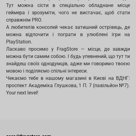
Тут можна сісти в спеціально обладнане місце
геймера і зрозуміти, чого не вистачає, щоб стати
справжнім PRO.
А любителів консолей чекає затишний острівець, де
можна відпочити і пограти в улюблені ігри на
PlayStation.
Ласкаво просимо у FragStore — місце, де завжди
можна бути самим собою. І будь упевнений, що тут ти
знайдеш своїх однодумців, адже ми говоримо твоєю
мовою і поділяємо спільні інтереси.
Чекаємо тебе в нашому магазині в Києві на ВДНГ:
проспект Академіка Глушкова, 1 П. 7 (павільйон №7).
Your next level!