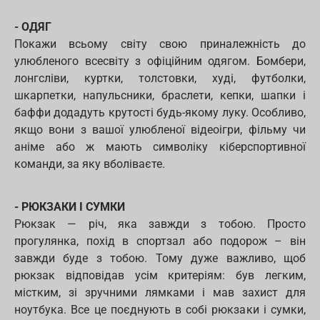
- ОДЯГ
Покажи всьому світу свою приналежність до
улюбленого всесвіту з офіційним одягом. Бомбери,
лонгсліви, куртки, толстовки, худі, футболки,
шкарпетки, напульсники, браслети, кепки, шапки і
баффи додадуть крутості будь-якому луку. Особливо,
якщо вони з вашої улюбленої відеоігри, фільму чи
аніме або ж мають символіку кіберспортивної
команди, за яку вболіваєте.
- РЮКЗАКИ І СУМКИ
Рюкзак — річ, яка завжди з тобою. Просто
прогулянка, похід в спортзал або подорож – він
завжди буде з тобою. Тому дуже важливо, щоб
рюкзак відповідав усім критеріям: був легким,
містким, зі зручними лямками і мав захист для
ноутбука. Все це поєднують в собі рюкзаки і сумки,