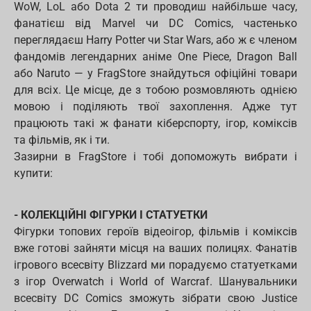
WoW, LoL або Dota 2 ти проводиш найбільше часу,
фанатієш від Marvel чи DC Comics, частенько
переглядаєш Harry Potter чи Star Wars, або ж є членом
фандомів легендарних аніме One Piece, Dragon Ball
або Naruto — у FragStore знайдуться офіційні товари
для всіх. Це місце, де з тобою розмовляють однією
мовою і поділяють твої захоплення. Адже тут
працюють такі ж фанати кіберспорту, ігор, коміксів
та фільмів, як і ти.
Зазирни в FragStore і тобі допоможуть вибрати і
купити:
- КОЛЕКЦІЙНІ ФІГУРКИ І СТАТУЕТКИ
Фігурки топових героїв відеоігор, фільмів і коміксів
вже готові зайняти місця на ваших полицях. Фанатів
ігрового всесвіту Blizzard ми порадуємо статуетками
з ігор Overwatch і World of Warcraf. Шанувальники
всесвіту DC Comics зможуть зібрати свою Justice