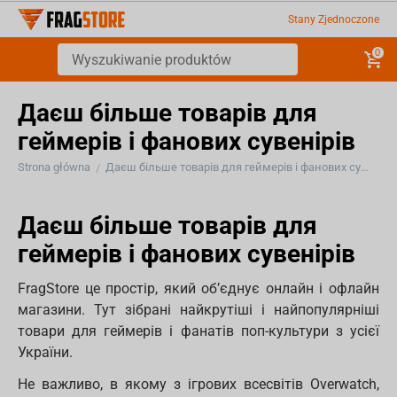
Stany Zjednoczone
0
Даєш більше товарів для
геймерів і фанових сувенірів
Strona główna
Даєш більше товарів для геймерів і фанових сувенірів
/
Даєш більше товарів для
геймерів і фанових сувенірів
FragStore це простір, який об’єднує онлайн і офлайн
магазини. Тут зібрані найкрутіші і найпопулярніші
товари для геймерів і фанатів поп-культури з усієї
України.
Не важливо, в якому з ігрових всесвітів Overwatch,