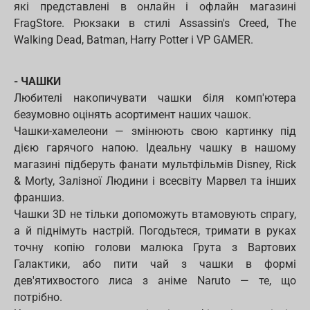
які представлені в онлайн і офлайн магазині
FragStore. Рюкзаки в стилі Assassin's Creed, The
Walking Dead, Batman, Harry Potter і VP GAMER.
- ЧАШКИ
Любителі накопичувати чашки біля комп'ютера
безумовно оцінять асортимент наших чашок.
Чашки-хамелеони — змінюють свою картинку під
дією гарячого напою. Ідеальну чашку в нашому
магазині підберуть фанати мультфільмів Disney, Rick
& Morty, Залізної Людини і всесвіту Марвел та інших
франшиз.
Чашки 3D не тільки допоможуть втамовують спрагу,
а й піднімуть настрій. Погодьтеся, тримати в руках
точну копію голови малюка Грута з Вартових
Галактики, або пити чай з чашки в формі
дев'ятихвостого лиса з аніме Naruto — те, що
потрібно.