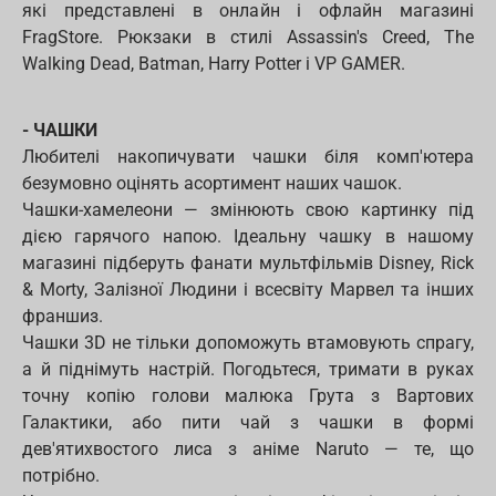
які представлені в онлайн і офлайн магазині
FragStore. Рюкзаки в стилі Assassin's Creed, The
Walking Dead, Batman, Harry Potter і VP GAMER.
- ЧАШКИ
Любителі накопичувати чашки біля комп'ютера
безумовно оцінять асортимент наших чашок.
Чашки-хамелеони — змінюють свою картинку під
дією гарячого напою. Ідеальну чашку в нашому
магазині підберуть фанати мультфільмів Disney, Rick
& Morty, Залізної Людини і всесвіту Марвел та інших
франшиз.
Чашки 3D не тільки допоможуть втамовують спрагу,
а й піднімуть настрій. Погодьтеся, тримати в руках
точну копію голови малюка Грута з Вартових
Галактики, або пити чай з чашки в формі
дев'ятихвостого лиса з аніме Naruto — те, що
потрібно.