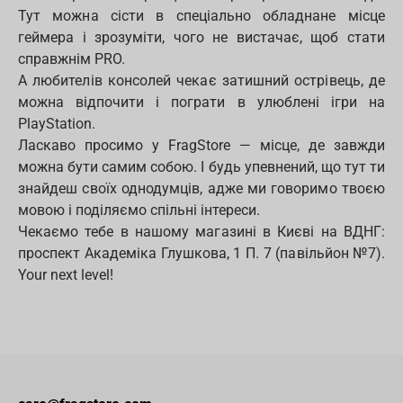
Тут можна сісти в спеціально обладнане місце
геймера і зрозуміти, чого не вистачає, щоб стати
справжнім PRO.
А любителів консолей чекає затишний острівець, де
можна відпочити і пограти в улюблені ігри на
PlayStation.
Ласкаво просимо у FragStore — місце, де завжди
можна бути самим собою. І будь упевнений, що тут ти
знайдеш своїх однодумців, адже ми говоримо твоєю
мовою і поділяємо спільні інтереси.
Чекаємо тебе в нашому магазині в Києві на ВДНГ:
проспект Академіка Глушкова, 1 П. 7 (павільйон №7).
Your next level!