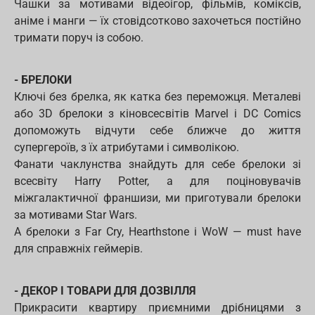
Чашки за мотивами відеоігор, фільмів, коміксів,
аніме і манги — їх стовідсотково захочеться постійно
тримати поруч із собою.
- БРЕЛОКИ
Ключі без брелка, як катка без переможця. Металеві
або 3D брелоки з кіновсесвітів Marvel і DC Comics
допоможуть відчути себе ближче до життя
супергероїв, з їх атрибутами і символікою.
Фанати чаклунства знайдуть для себе брелоки зі
всесвіту Harry Potter, а для поціновувачів
міжгалактичної франшизи, ми приготували брелоки
за мотивами Star Wars.
А брелоки з Far Cry, Hearthstone і WoW — must have
для справжніх геймерів.
- ДЕКОР І ТОВАРИ ДЛЯ ДОЗВІЛЛЯ
Прикрасити квартиру приємними дрібницями з