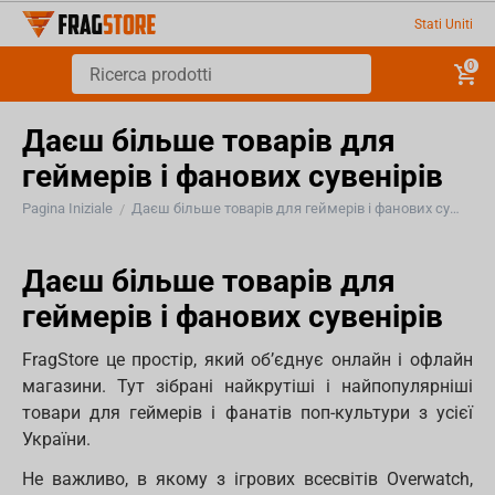
Stati Uniti
0
Даєш більше товарів для
геймерів і фанових сувенірів
Pagina Iniziale
Даєш більше товарів для геймерів і фанових сувенірів
/
Даєш більше товарів для
геймерів і фанових сувенірів
FragStore це простір, який об’єднує онлайн і офлайн
магазини. Тут зібрані найкрутіші і найпопулярніші
товари для геймерів і фанатів поп-культури з усієї
України.
Не важливо, в якому з ігрових всесвітів Overwatch,