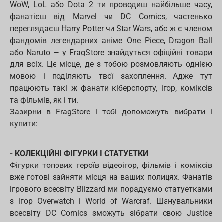
WoW, LoL або Dota 2 ти проводиш найбільше часу,
фанатієш від Marvel чи DC Comics, частенько
переглядаєш Harry Potter чи Star Wars, або ж є членом
фандомів легендарних аніме One Piece, Dragon Ball
або Naruto — у FragStore знайдуться офіційні товари
для всіх. Це місце, де з тобою розмовляють однією
мовою і поділяють твої захоплення. Адже тут
працюють такі ж фанати кіберспорту, ігор, коміксів
та фільмів, як і ти.
Зазирни в FragStore і тобі допоможуть вибрати і
купити:
- КОЛЕКЦІЙНІ ФІГУРКИ І СТАТУЕТКИ
Фігурки топових героїв відеоігор, фільмів і коміксів
вже готові зайняти місця на ваших полицях. Фанатів
ігрового всесвіту Blizzard ми порадуємо статуетками
з ігор Overwatch і World of Warcraf. Шанувальники
всесвіту DC Comics зможуть зібрати свою Justice