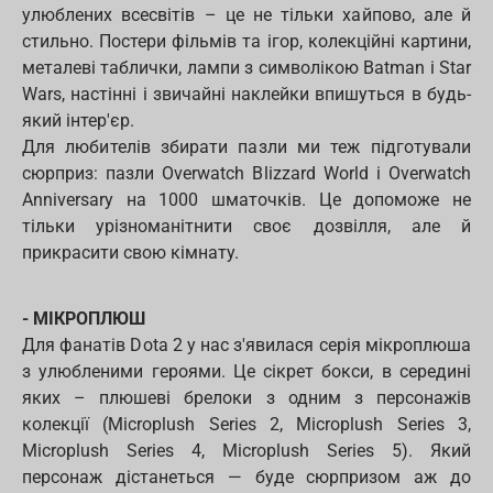
улюблених всесвітів – це не тільки хайпово, але й
стильно. Постери фільмів та ігор, колекційні картини,
металеві таблички, лампи з символікою Batman і Star
Wars, настінні і звичайні наклейки впишуться в будь-
який інтер'єр.
Для любителів збирати пазли ми теж підготували
сюрприз: пазли Overwatch Blizzard World і Overwatch
Anniversary на 1000 шматочків. Це допоможе не
тільки урізноманітнити своє дозвілля, але й
прикрасити свою кімнату.
- МІКРОПЛЮШ
Для фанатів Dota 2 у нас з'явилася серія мікроплюша
з улюбленими героями. Це сікрет бокси, в середині
яких – плюшеві брелоки з одним з персонажів
колекції (Microplush Series 2, Microplush Series 3,
Microplush Series 4, Microplush Series 5). Який
персонаж дістанеться — буде сюрпризом аж до