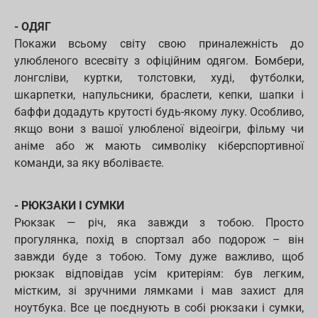
- ОДЯГ
Покажи всьому світу свою приналежність до
улюбленого всесвіту з офіційним одягом. Бомбери,
лонгсліви, куртки, толстовки, худі, футболки,
шкарпетки, напульсники, браслети, кепки, шапки і
баффи додадуть крутості будь-якому луку. Особливо,
якщо вони з вашої улюбленої відеоігри, фільму чи
аніме або ж мають символіку кіберспортивної
команди, за яку вболіваєте.
- РЮКЗАКИ І СУМКИ
Рюкзак — річ, яка завжди з тобою. Просто
прогулянка, похід в спортзал або подорож – він
завжди буде з тобою. Тому дуже важливо, щоб
рюкзак відповідав усім критеріям: був легким,
містким, зі зручними лямками і мав захист для
ноутбука. Все це поєднують в собі рюкзаки і сумки,