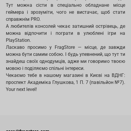
Тут можна сісти в спеціально обладнане місце
геймера і зрозуміти, чого не вистачає, щоб стати
справжнім PRO.
А любителів консолей чекає затишний острівець, де
можна відпочити і пограти в улюблені ігри на
PlayStation.
Ласкаво просимо у FragStore — місце, де завжди
можна бути самим собою. І будь упевнений, що тут ти
знайдеш своїх однодумців, адже ми говоримо твоєю
мовою і поділяємо спільні інтереси.
Чекаємо тебе в нашому магазині в Києві на ВДНГ:
проспект Академіка Глушкова, 1 П. 7 (павільйон №7).
Your next level!