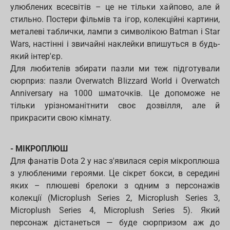
улюблених всесвітів – це не тільки хайпово, але й
стильно. Постери фільмів та ігор, колекційні картини,
металеві таблички, лампи з символікою Batman і Star
Wars, настінні і звичайні наклейки впишуться в будь-
який інтер'єр.
Для любителів збирати пазли ми теж підготували
сюрприз: пазли Overwatch Blizzard World і Overwatch
Anniversary на 1000 шматочків. Це допоможе не
тільки урізноманітнити своє дозвілля, але й
прикрасити свою кімнату.
- МІКРОПЛЮШ
Для фанатів Dota 2 у нас з'явилася серія мікроплюша
з улюбленими героями. Це сікрет бокси, в середині
яких – плюшеві брелоки з одним з персонажів
колекції (Microplush Series 2, Microplush Series 3,
Microplush Series 4, Microplush Series 5). Який
персонаж дістанеться — буде сюрпризом аж до