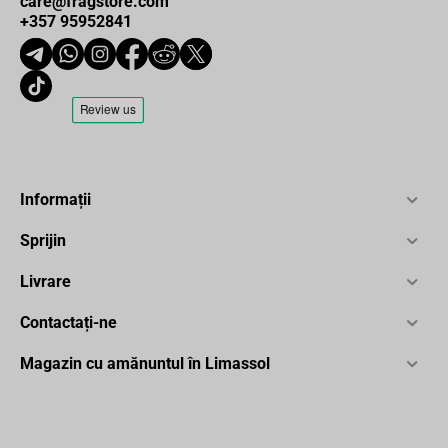
care@fragstore.com
+357 95952841
Informații
Sprijin
Livrare
Contactați-ne
Magazin cu amănuntul în Limassol