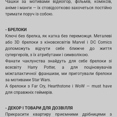
Чашки за мотивами відеоігор, фільмів, коміксів,
аніме і манги — їх стовідсотково захочеться постійно
тримати поруч із собою.
- БРЕЛОКИ
Ключі без брелка, як катка без переможця. Металеві
або 3D брелоки з кіновсесвітів Marvel і DC Comics
допоможуть відчути себе ближче до життя
супергероїв, з їх атрибутами і символікою.
Фанати чаклунства знайдуть для себе брелоки зі
всесвіту Harry Potter, а для поціновувачів
міжгалактичної франшизи, ми приготували брелоки
за мотивами Star Wars.
А брелоки з Far Cry, Hearthstone і WoW — must have
для справжніх геймерів.
- ДЕКОР І ТОВАРИ ДЛЯ ДОЗВІЛЛЯ
Прикрасити квартиру приємними дрібницями з