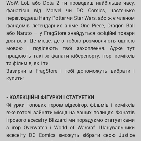
WoW, LoL або Dota 2 ти проводиш найбільше часу,
фанатієш від Marvel чи DC Comics, частенько
переглядаєш Harry Potter чи Star Wars, або ж є членом
фандомів легендарних аніме One Piece, Dragon Ball
або Naruto — у FragStore знайдуться офіційні товари
для всіх. Це місце, де з тобою розмовляють однією
мовою і поділяють твої захоплення. Адже тут
працюють такі ж фанати кіберспорту, ігор, коміксів
та фільмів, як і ти.
Зазирни в FragStore і тобі допоможуть вибрати і
купити:
- КОЛЕКЦІЙНІ ФІГУРКИ І СТАТУЕТКИ
Фігурки топових героїв відеоігор, фільмів і коміксів
вже готові зайняти місця на ваших полицях. Фанатів
ігрового всесвіту Blizzard ми порадуємо статуетками
з ігор Overwatch і World of Warcraf. Шанувальники
всесвіту DC Comics зможуть зібрати свою Justice