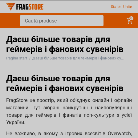
Statele Unite
0
Даєш більше товарів для
геймерів і фанових сувенірів
Pagina start
Даєш більше товарів для геймерів і фанових сувенірів
/
Даєш більше товарів для
геймерів і фанових сувенірів
FragStore це простір, який об’єднує онлайн і офлайн
магазини. Тут зібрані найкрутіші і найпопулярніші
товари для геймерів і фанатів поп-культури з усієї
України.
Не важливо, в якому з ігрових всесвітів Overwatch,