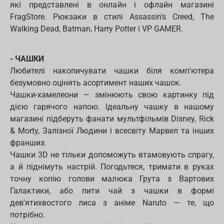
які представлені в онлайн і офлайн магазині
FragStore. Рюкзаки в стилі Assassin's Creed, The
Walking Dead, Batman, Harry Potter і VP GAMER.
- ЧАШКИ
Любителі накопичувати чашки біля комп'ютера
безумовно оцінять асортимент наших чашок.
Чашки-хамелеони — змінюють свою картинку під
дією гарячого напою. Ідеальну чашку в нашому
магазині підберуть фанати мультфільмів Disney, Rick
& Morty, Залізної Людини і всесвіту Марвел та інших
франшиз.
Чашки 3D не тільки допоможуть втамовують спрагу,
а й піднімуть настрій. Погодьтеся, тримати в руках
точну копію голови малюка Грута з Вартових
Галактики, або пити чай з чашки в формі
дев'ятихвостого лиса з аніме Naruto — те, що
потрібно.