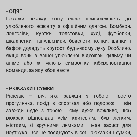
- ОДЯГ
Покажи всьому світу свою приналежність до
улюбленого всесвіту з офіційним одягом. Бомбери,
лонгсліви, куртки, толстовки, худі, футболки,
шкарпетки, напульсники, браслети, кепки, шапки і
баффи додадуть крутості будь-якому луку. Особливо,
якщо вони з вашої улюбленої відеоігри, фільму чи
аніме або ж мають символіку кіберспортивної
команди, за яку вболіваєте.
- РЮКЗАКИ І СУМКИ
Рюкзак — річ, яка завжди з тобою. Просто
прогулянка, похід в спортзал або подорож – він
завжди буде з тобою. Тому дуже важливо, щоб
рюкзак відповідав усім критеріям: був легким,
містким, зі зручними лямками і мав захист для
ноутбука. Все це поєднують в собі рюкзаки і сумки,