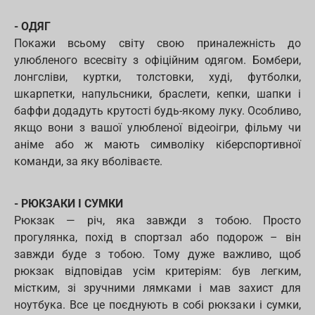
- ОДЯГ
Покажи всьому світу свою приналежність до
улюбленого всесвіту з офіційним одягом. Бомбери,
лонгсліви, куртки, толстовки, худі, футболки,
шкарпетки, напульсники, браслети, кепки, шапки і
баффи додадуть крутості будь-якому луку. Особливо,
якщо вони з вашої улюбленої відеоігри, фільму чи
аніме або ж мають символіку кіберспортивної
команди, за яку вболіваєте.
- РЮКЗАКИ І СУМКИ
Рюкзак — річ, яка завжди з тобою. Просто
прогулянка, похід в спортзал або подорож – він
завжди буде з тобою. Тому дуже важливо, щоб
рюкзак відповідав усім критеріям: був легким,
містким, зі зручними лямками і мав захист для
ноутбука. Все це поєднують в собі рюкзаки і сумки,