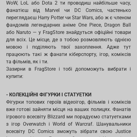
WoW, LoL або Dota 2 ти проводиш найбільше часу,
фанатієш від Marvel чи DC Comics, частенько
переглядаєш Harry Potter чи Star Wars, або ж є членом
фандомів легендарних аніме One Piece, Dragon Ball
або Naruto — у FragStore знайдуться офіційні товари
для всіх. Це місце, де з тобою розмовляють однією
мовою і поділяють твої захоплення. Адже тут
працюють такі ж фанати кіберспорту, ігор, коміксів
та фільмів, як і ти.
Зазирни в FragStore і тобі допоможуть вибрати і
купити:
- КОЛЕКЦІЙНІ ФІГУРКИ І СТАТУЕТКИ
Фігурки топових героїв відеоігор, фільмів і коміксів
вже готові зайняти місця на ваших полицях. Фанатів
ігрового всесвіту Blizzard ми порадуємо статуетками
з ігор Overwatch і World of Warcraf. Шанувальники
всесвіту DC Comics зможуть зібрати свою Justice