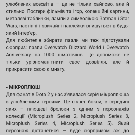
улюблених всесвітів – це не тільки хайпово, але й
стильно. Постери фільмів та ігор, колекційні картини,
металеві таблички, лампи з символікою Batman і Star
Wars, настінні і звичайні наклейки впишуться в будь-
який інтер'єр.
Для любителів збирати пазли ми теж підготували
сюрприз: пазли Overwatch Blizzard World і Overwatch
Anniversary на 1000 шматочків. Це допоможе не
тільки урізноманітнити своє дозвілля, але й
прикрасити свою кімнату.
- МІКРОПЛЮШ
Для фанатів Dota 2 у нас з'явилася серія мікроплюша
з улюбленими героями. Це сікрет бокси, в середині
яких – плюшеві брелоки з одним з персонажів
колекції (Microplush Series 2, Microplush Series 3,
Microplush Series 4, Microplush Series 5). Який
персонаж дістанеться — буде сюрпризом аж до