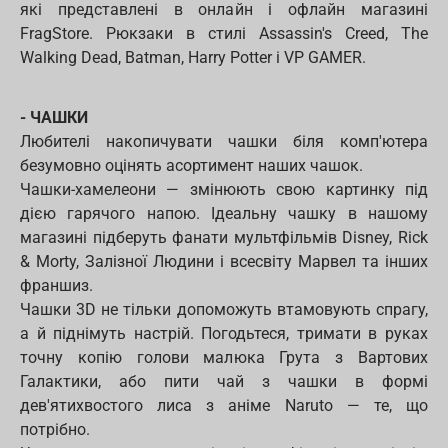
які представлені в онлайн і офлайн магазині
FragStore. Рюкзаки в стилі Assassin's Creed, The
Walking Dead, Batman, Harry Potter і VP GAMER.
- ЧАШКИ
Любителі накопичувати чашки біля комп'ютера
безумовно оцінять асортимент наших чашок.
Чашки-хамелеони — змінюють свою картинку під
дією гарячого напою. Ідеальну чашку в нашому
магазині підберуть фанати мультфільмів Disney, Rick
& Morty, Залізної Людини і всесвіту Марвел та інших
франшиз.
Чашки 3D не тільки допоможуть втамовують спрагу,
а й піднімуть настрій. Погодьтеся, тримати в руках
точну копію голови малюка Грута з Вартових
Галактики, або пити чай з чашки в формі
дев'ятихвостого лиса з аніме Naruto — те, що
потрібно.