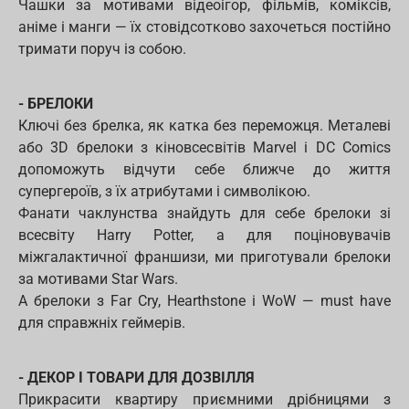
Чашки за мотивами відеоігор, фільмів, коміксів,
аніме і манги — їх стовідсотково захочеться постійно
тримати поруч із собою.
- БРЕЛОКИ
Ключі без брелка, як катка без переможця. Металеві
або 3D брелоки з кіновсесвітів Marvel і DC Comics
допоможуть відчути себе ближче до життя
супергероїв, з їх атрибутами і символікою.
Фанати чаклунства знайдуть для себе брелоки зі
всесвіту Harry Potter, а для поціновувачів
міжгалактичної франшизи, ми приготували брелоки
за мотивами Star Wars.
А брелоки з Far Cry, Hearthstone і WoW — must have
для справжніх геймерів.
- ДЕКОР І ТОВАРИ ДЛЯ ДОЗВІЛЛЯ
Прикрасити квартиру приємними дрібницями з