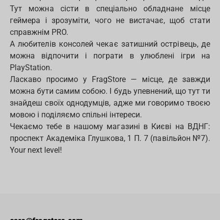
Тут можна сісти в спеціально обладнане місце
геймера і зрозуміти, чого не вистачає, щоб стати
справжнім PRO.
А любителів консолей чекає затишний острівець, де
можна відпочити і пограти в улюблені ігри на
PlayStation.
Ласкаво просимо у FragStore — місце, де завжди
можна бути самим собою. І будь упевнений, що тут ти
знайдеш своїх однодумців, адже ми говоримо твоєю
мовою і поділяємо спільні інтереси.
Чекаємо тебе в нашому магазині в Києві на ВДНГ:
проспект Академіка Глушкова, 1 П. 7 (павільйон №7).
Your next level!