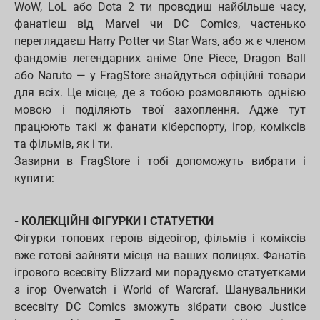
WoW, LoL або Dota 2 ти проводиш найбільше часу,
фанатієш від Marvel чи DC Comics, частенько
переглядаєш Harry Potter чи Star Wars, або ж є членом
фандомів легендарних аніме One Piece, Dragon Ball
або Naruto — у FragStore знайдуться офіційні товари
для всіх. Це місце, де з тобою розмовляють однією
мовою і поділяють твої захоплення. Адже тут
працюють такі ж фанати кіберспорту, ігор, коміксів
та фільмів, як і ти.
Зазирни в FragStore і тобі допоможуть вибрати і
купити:
- КОЛЕКЦІЙНІ ФІГУРКИ І СТАТУЕТКИ
Фігурки топових героїв відеоігор, фільмів і коміксів
вже готові зайняти місця на ваших полицях. Фанатів
ігрового всесвіту Blizzard ми порадуємо статуетками
з ігор Overwatch і World of Warcraf. Шанувальники
всесвіту DC Comics зможуть зібрати свою Justice