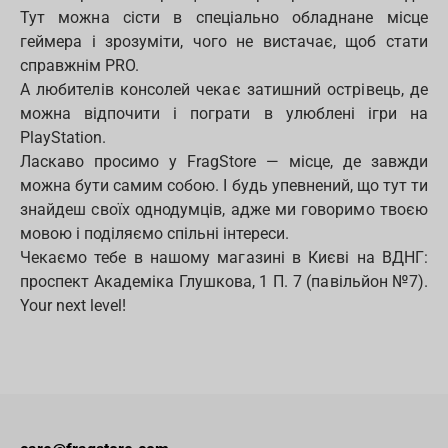
Тут можна сісти в спеціально обладнане місце
геймера і зрозуміти, чого не вистачає, щоб стати
справжнім PRO.
А любителів консолей чекає затишний острівець, де
можна відпочити і пограти в улюблені ігри на
PlayStation.
Ласкаво просимо у FragStore — місце, де завжди
можна бути самим собою. І будь упевнений, що тут ти
знайдеш своїх однодумців, адже ми говоримо твоєю
мовою і поділяємо спільні інтереси.
Чекаємо тебе в нашому магазині в Києві на ВДНГ:
проспект Академіка Глушкова, 1 П. 7 (павільйон №7).
Your next level!