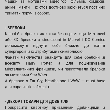
Чашки за мотивами відеоігор, фільмів, коміксів,
аніме і манги — їх стовідсотково захочеться постійно
тримати поруч із собою.
- БРЕЛОКИ
Ключі без брелка, як катка без переможця. Металеві
або 3D брелоки з кіновсесвітів Marvel і DC Comics
допоможуть відчути себе ближче до життя
супергероїв, з їх атрибутами і символікою.
Фанати чаклунства знайдуть для себе брелоки зі
всесвіту Harry Potter, а для поціновувачів
міжгалактичної франшизи, ми приготували брелоки
за мотивами Star Wars.
А брелоки з Far Cry, Hearthstone і WoW — must have
для справжніх геймерів.
- ДЕКОР І ТОВАРИ ДЛЯ ДОЗВІЛЛЯ
Прикрасити квартиру приємними дрібницями з