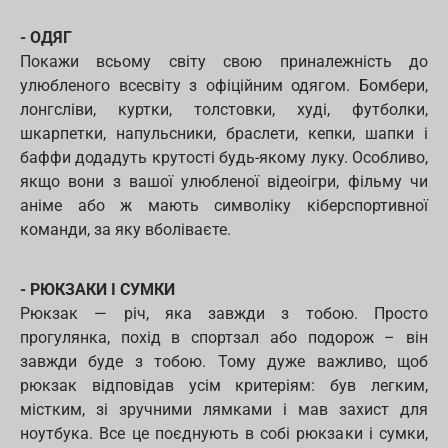
- ОДЯГ
Покажи всьому світу свою приналежність до
улюбленого всесвіту з офіційним одягом. Бомбери,
лонгсліви, куртки, толстовки, худі, футболки,
шкарпетки, напульсники, браслети, кепки, шапки і
баффи додадуть крутості будь-якому луку. Особливо,
якщо вони з вашої улюбленої відеоігри, фільму чи
аніме або ж мають символіку кіберспортивної
команди, за яку вболіваєте.
- РЮКЗАКИ І СУМКИ
Рюкзак — річ, яка завжди з тобою. Просто
прогулянка, похід в спортзал або подорож – він
завжди буде з тобою. Тому дуже важливо, щоб
рюкзак відповідав усім критеріям: був легким,
містким, зі зручними лямками і мав захист для
ноутбука. Все це поєднують в собі рюкзаки і сумки,