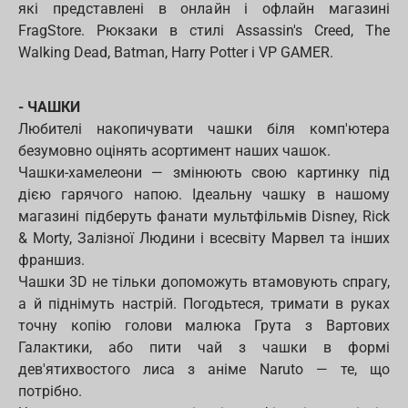
які представлені в онлайн і офлайн магазині
FragStore. Рюкзаки в стилі Assassin's Creed, The
Walking Dead, Batman, Harry Potter і VP GAMER.
- ЧАШКИ
Любителі накопичувати чашки біля комп'ютера
безумовно оцінять асортимент наших чашок.
Чашки-хамелеони — змінюють свою картинку під
дією гарячого напою. Ідеальну чашку в нашому
магазині підберуть фанати мультфільмів Disney, Rick
& Morty, Залізної Людини і всесвіту Марвел та інших
франшиз.
Чашки 3D не тільки допоможуть втамовують спрагу,
а й піднімуть настрій. Погодьтеся, тримати в руках
точну копію голови малюка Грута з Вартових
Галактики, або пити чай з чашки в формі
дев'ятихвостого лиса з аніме Naruto — те, що
потрібно.