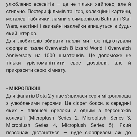
улюблених всесвітів – це не тільки хайпово, але й
стильно. Постери фільмів та ігор, колекційні картини,
металеві таблички, лампи з символікою Batman і Star
Wars, настінні і звичайні наклейки впишуться в будь-
який інтер'єр.
Для любителів збирати пазли ми теж підготували
сюрприз: пазли Overwatch Blizzard World і Overwatch
Anniversary на 1000 шматочків. Це допоможе не
тільки урізноманітнити своє дозвілля, але й
прикрасити свою кімнату.
- МІКРОПЛЮШ
Для фанатів Dota 2 у нас з'явилася серія мікроплюша
з улюбленими героями. Це сікрет бокси, в середині
яких – плюшеві брелоки з одним з персонажів
колекції (Microplush Series 2, Microplush Series 3,
Microplush Series 4, Microplush Series 5). Який
персонаж дістанеться — буде сюрпризом аж до