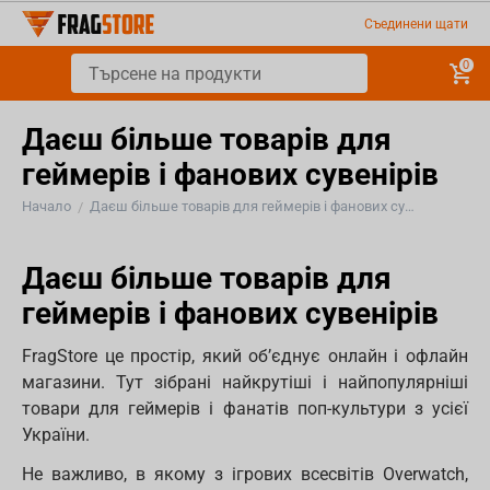
Съединени щати
0
Даєш більше товарів для
геймерів і фанових сувенірів
Начало
Даєш більше товарів для геймерів і фанових сувенірів
/
Даєш більше товарів для
геймерів і фанових сувенірів
FragStore це простір, який об’єднує онлайн і офлайн
магазини. Тут зібрані найкрутіші і найпопулярніші
товари для геймерів і фанатів поп-культури з усієї
України.
Не важливо, в якому з ігрових всесвітів Overwatch,