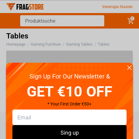
Vereinigte Staaten
0
Tables
Homepage
Gaming Furniture
Gaming Tables
Tables
/
/
/
Es gibt keine Produkte in diesem Abschnitt
Sign Up For Our Newsletter &
GET €10 OFF
* Your First Order €50+
care@fragstore.com
Sing up
+357 95952841