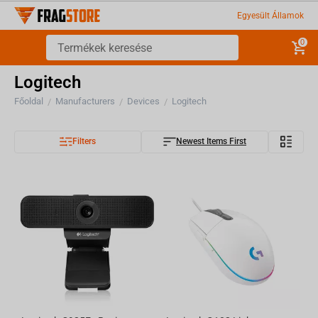
Egyesült Államok
0
Logitech
Főoldal
Manufacturers
Devices
Logitech
/
/
/
Filters
Newest Items First