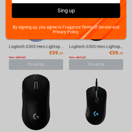
Sing up
By signing up, you agree to Fragstore Terms of Service and
Privacy Policy.
Logitech G305 Hero Lightspeed Lilac (Wireless 2.4G) Mouse
Logitech G305 Hero Lightspeed Black (Wireless 2.4G) Mouse
€
59.
€
59.
99
99
Nem elérhető
Nem elérhető
Kosárba
Kosárba