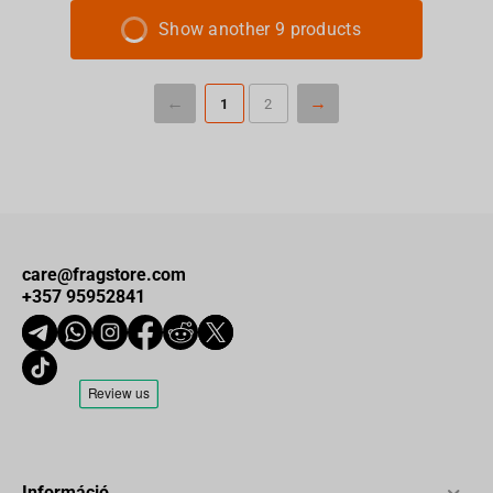
Show another 9 products
1
2
care@fragstore.com
+357 95952841
Információ