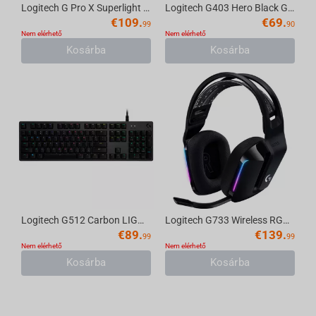
Logitech G Pro X Superlight Wireless Gaming Mouse
Logitech G403 Hero Black Gaming mouse
€
109.
€
69.
99
90
Nem elérhető
Nem elérhető
Kosárba
Kosárba
Logitech G512 Carbon LIGHTSYNC RGB Mechanical Gaming Keyboard
Logitech G733 Wireless RGB Gaming Headset Black
€
89.
€
139.
99
99
Nem elérhető
Nem elérhető
Kosárba
Kosárba