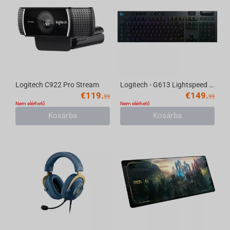
Logitech C922 Pro Stream
Logitech - G613 Lightspeed Keyboard Wireless, Mechanical
€
119.
€
149.
99
99
Nem elérhető
Nem elérhető
Kosárba
Kosárba