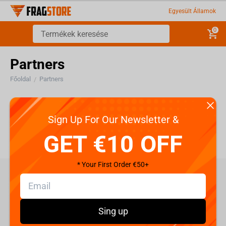
Egyesült Államok
0
Partners
Főoldal
Partners
/
Partners
Sign Up For Our Newsletter &
GET €10 OFF
* Your First Order €50+
care@fragstore.com
+357 95952841
Sing up