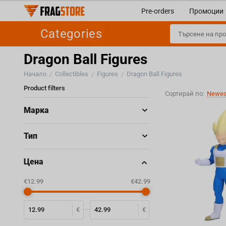
Pre-orders
Промоции
Categories
Dragon Ball Figures
Начало
Collectibles
Figures
Dragon Ball Figures
/
/
/
Product filters
Сортирай по:
Newest
Марка
Тип
Цена
‎€
12.99
‎€
42.99
€
€