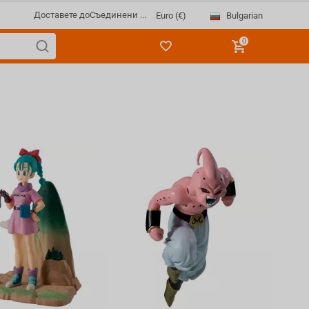
Доставете до
Съединени ...
Bulgarian
Euro (€)
0