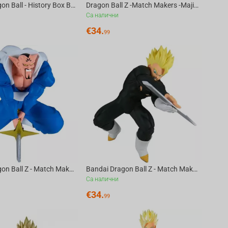
Bandai Dragon Ball - History Box Bulma Figure
Dragon Ball Z -Match Makers -Majin Buu(Pure)(Vs Super Saiyan 3 Son Goku)
Са налични
€
34.
99
Bandai Dragon Ball Z - Match Makers Dabura(Vs Super Saiyan Son Gohan) Figure
Bandai Dragon Ball Z - Match Makers Super Saiyan Son Gohan(Vs Dabura) Figure
Са налични
€
34.
99