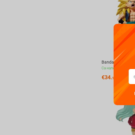
Са налични
€
34.
99