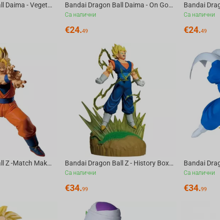
Bandai Dragon Ball Daima - Vegeta Figure
Bandai Dragon Ball Daima - On Goku Figure
Са налични
Са налични
€
24.
€
24.
49
49
Bandai Dragon Ball Z -Match Makers Super Saiyan 3 Son Goku(Vs Majin Buu(Pure))
Bandai Dragon Ball Z - History Box - Vegito
Са налични
Са налични
€
34.
€
34.
99
99