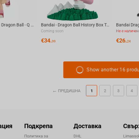
Bandai Banpresto Dragon Ball - Q Posket Bulma II (Ver.A) Figure
Bandai - Dragon Ball History Box Taopaipai
Coming soon
Не е наличен
€
34.
€
26.
99
24
Show another 16 prod
ПРЕДИШНА
1
2
3
4
ация
Подкрепа
Доставка
Свър
Политика за
DHL
Limassol,