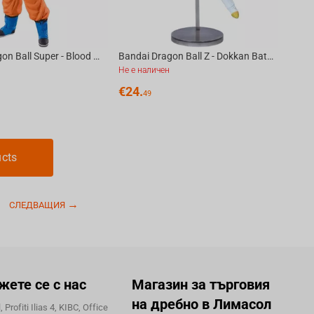
Bandai Dragon Ball Super - Blood Of Saiyans Son Goku Figure
Bandai Dragon Ball Z - Dokkan Battle 10Th Anniversary Figure Super Vegito
Не е наличен
€
24.
49
ucts
СЛЕДВАЩИЯ
жете се с нас
Магазин за търговия
на дребно в Лимасол
 Profiti Ilias 4, KIBC, Office