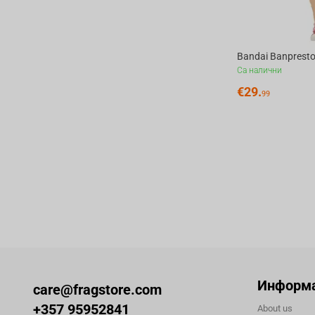
Са налични
€
29.
99
Информ
care@fragstore.com
+357 95952841
About us