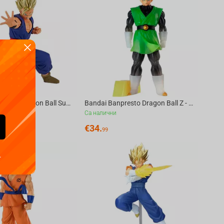
Bandai Banpresto Dragon Ball Super: Super Hero - Blood Of SaiyansｰSpecial XIII Figure
Bandai Banpresto Dragon Ball Z - Clearise Super Saiyan Son Gohan(Great Saiyamanver.) ...
Са налични
€
34.
99
.