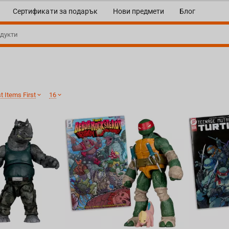
Сертификати за подарък
Нови предмети
Блог
 Items First
16