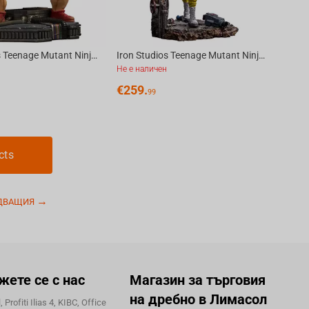
Iron Studios Teenage Mutant Ninja Turtles - Krang Statue BDS Art Scale 1/10
Iron Studios Teenage Mutant Ninja Turtles - April O’Neal Statue BDS Art Scale 1/10
Не е наличен
€
259.
99
cts
ДВАЩИЯ
жете се с нас
Магазин за търговия
на дребно в Лимасол
 Profiti Ilias 4, KIBC, Office