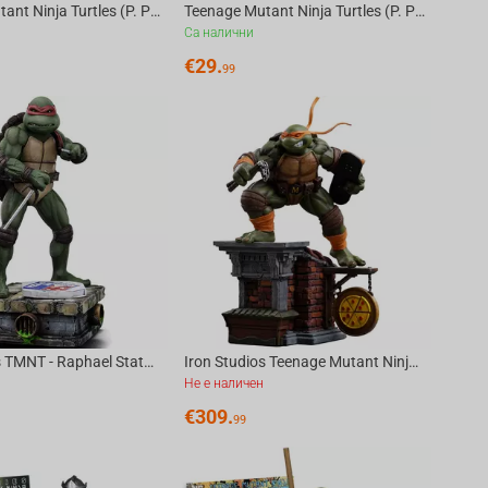
Teenage Mutant Ninja Turtles (P. Punchers) Michelangelo 5in Action Figure with Comic ...
Teenage Mutant Ninja Turtles (P. Punchers) Bebop 5in Action Figure with Comic McFarla...
Са налични
€
29.
99
Iron Studios TMNT - Raphael Statue Art Scale 1/10
Iron Studios Teenage Mutant Ninja Turtles - Michelangelo Art Scale 1/10
Не е наличен
€
309.
99