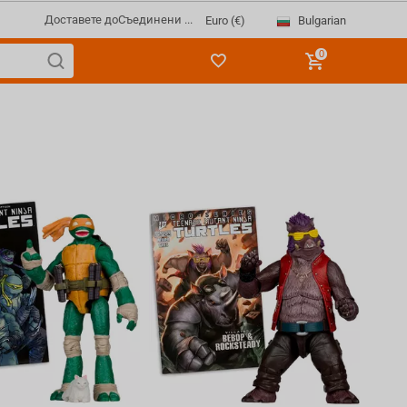
Доставете до
Съединени ...
Bulgarian
Euro (€)
0