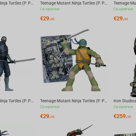
Teenage Mutant Ninja Turtles (P. Punchers) Rocksteady 5in Action Figure with Comic Mc...
Teenage Mutant Ninja Turtles (P. Punchers) Raphael 5in Action Figure with Comic McFar...
Са налични
Са налични
€
29.
€
29.
99
99
Teenage Mutant Ninja Turtles (P. Punchers) Foot Soldier 5in Action Figure with Comic ...
Teenage Mutant Ninja Turtles (P. Punchers) Leonardo 5in Action Figure with Comic McFa...
Са налични
Са налични
€
29.
€
259.
99
99