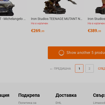
Iron Studios TMNT - Michelangelo Statue Art Scale 1/10
Iron Studios TEENAGE MUTANT NINJA TURTLES - Rocksteady BDS Statue 1/10
Не е наличен
Не е наличен
€
269.
€
389.
99
99
Show another 5 produ
ПРЕДИШНА
1
2
СЛЕ
ация
Подкрепа
Доставка
Свър
Политика за
DHL
Limassol,