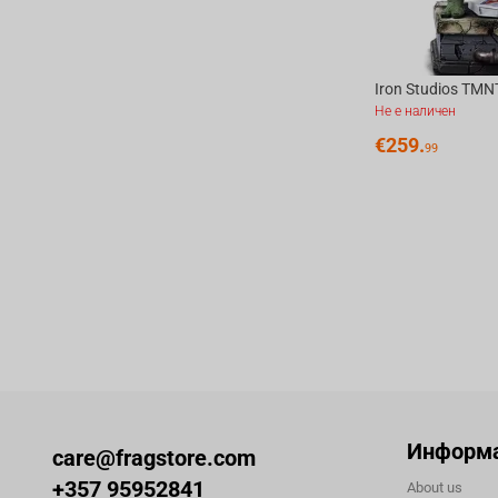
Не е наличен
€
259.
99
Информ
care@fragstore.com
+357 95952841
About us