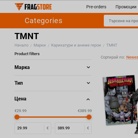
Pre-orders
Промоции
Categories
TMNT
Начало
Марки
Карикатури и аниме герои
TMNT
/
/
/
Product filters
Сортирай по:
Newest
Марка
Тип
Цена
‎€
29.99
‎€
389.99
€
€