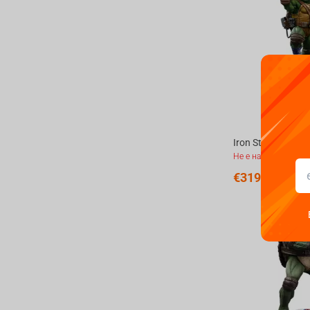
Не е наличен
€
319.
99