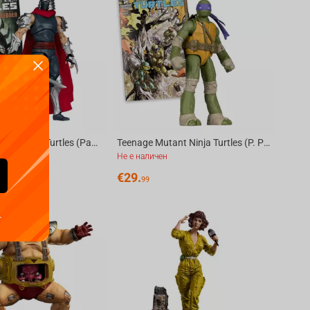
Teenage Mutant Ninja Turtles (Page Punchers) Shredder 5in Action Figure with Comic Mc...
Teenage Mutant Ninja Turtles (P. Punchers) Donatello 5in Action Figure with Comic McF...
Не е наличен
€
29.
99
.