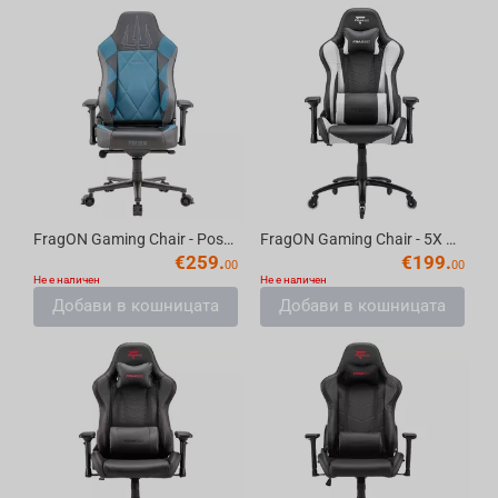
FragON Gaming Chair - Poseidon, 7x SERIES
FragON Gaming Chair - 5X Series, Black/White 2024
€
259.
€
199.
00
00
Не е наличен
Не е наличен
Добави в кошницата
Добави в кошницата