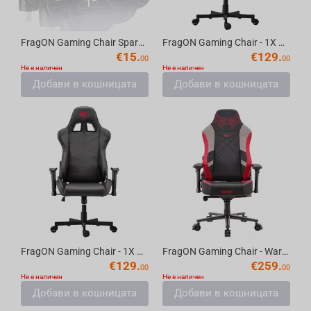
FragON Gaming Chair Spare part 3 - 60mm nylon wheels set(5 pieces)
FragON Gaming Chair - 1X Series, Black/White 2024
€
15.
€
129.
00
00
Не е наличен
Не е наличен
Добави в кошницата
Добави в кошницата
FragON Gaming Chair - 1X Series, Black 2024
FragON Gaming Chair - Warrior, 7x SERIES
€
129.
€
259.
00
00
Не е наличен
Не е наличен
Добави в кошницата
Добави в кошницата