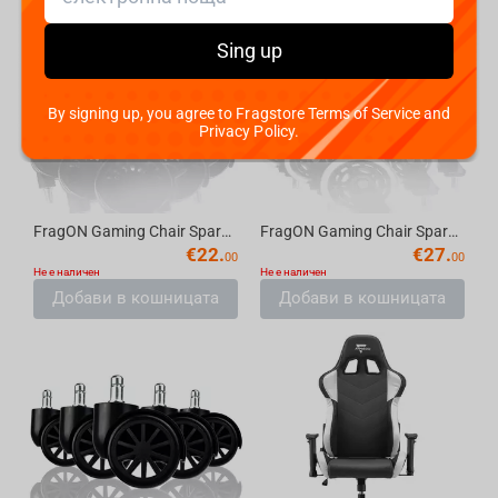
Sing up
By signing up, you agree to Fragstore Terms of Service and
Privacy Policy.
FragON Gaming Chair Spare part 10 - 75 nylon wheels with brakes set(5 pieces)
FragON Gaming Chair Spare part 1 - 75mm transparent Silicone wheels set(5 pieces)
€
22.
€
27.
00
00
Не е наличен
Не е наличен
Добави в кошницата
Добави в кошницата