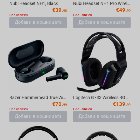
Nubi Headset NH1, Black
Nubi Headset NH1 Pro Wireless, White
€
39.
€
49.
90
90
Не е наличен
Не е наличен
Добави в кошницата
Добави в кошницата
Razer Hammerhead True Wireless Earbuds
Logitech G733 Wireless RGB Gaming Headset Black
€
70.
€
139.
99
99
Не е наличен
Не е наличен
Добави в кошницата
Добави в кошницата