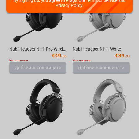
By signing up, you agree to Fragstore Terms of Service and
Privacy Policy.
Nubi Headset NH1 Pro Wireless, Black
Nubi Headset NH1, White
€
49.
€
39.
90
90
Не е наличен
Не е наличен
Добави в кошницата
Добави в кошницата