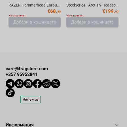
RAZER Hammerhead Earbuds True Wireless X
SteelSeries - Arctis 9 Headset Black, 7.2, Wireless 2.4G
€
68.
€
199.
99
99
Не е наличен
Не е наличен
Добави в кошницата
Добави в кошницата
care@fragstore.com
+357 95952841
Информация