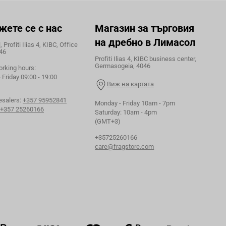
жете се с нас
Магазин за търговия
на дребно в Лимасол
 Profiti Ilias 4, KIBC, Office
46
Profiti Ilias 4, KIBC business center,
Germasogeia, 4046
orking hours:
Friday 09:00 - 19:00
Виж на картата
esalers:
+357 95952841
Monday - Friday 10am - 7pm
+357 25260166
Saturday: 10am - 4pm
(GMT+3)
+35725260166
care@fragstore.com