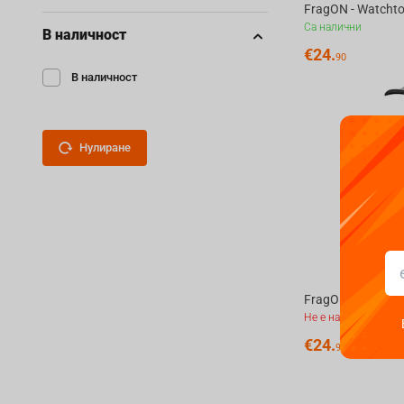
Са налични
В наличност
€
24.
90
В наличност
Нулиране
Не е наличен
€
24.
90