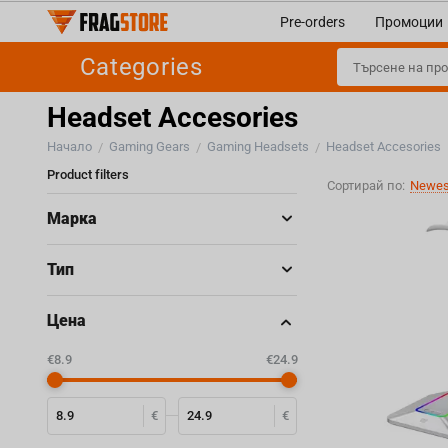
Pre-orders
Промоции
Categories
Headset Accesories
Начало
Gaming Gears
Gaming Headsets
Headset Accesories
/
/
/
Product filters
Сортирай по:
Newest
Марка
Тип
Цена
‎€
8.9
‎€
24.9
€
€