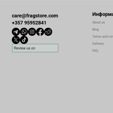
Информ
care@fragstore.com
+357 95952841
About us
Blog
Terms and con
Delivery
FAQ