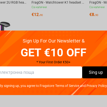
FragON - Watchtower 2U RGB headset & headphone holder, Silver
FragON - Watchtower K1 headset & headphone holder, Black
Са налични
Са налични
€
12.
€
8.
90
90
Sign Up For Our Newsletter &
GET €10 OFF
* Your First Order €50+
Sing up
FragON - Watchtower 2U RGB headset & headphone holder, Black
By signing up, you agree to Fragstore Terms of Service and Privacy Policy