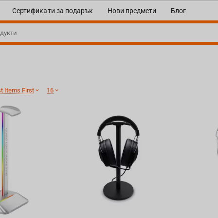
Сертификати за подарък
Нови предмети
Блог
 Items First
16