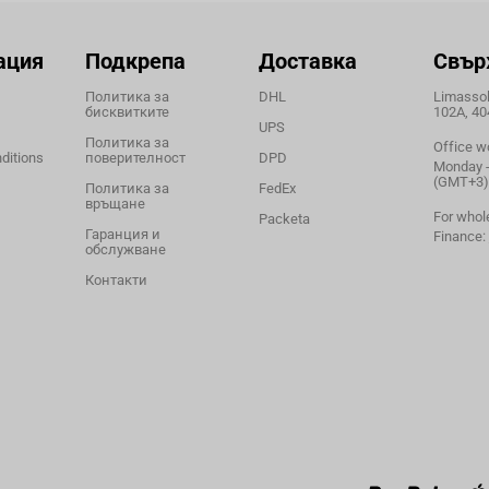
ация
Подкрепа
Доставка
Свър
Политика за
DHL
Limassol,
бисквитките
102A, 40
UPS
Политика за
Office w
ditions
поверителност
DPD
Monday - 
(GMT+3)
Политика за
FedEx
връщане
For whol
Packeta
Гаранция и
Finance:
обслужване
Контакти