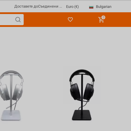
Доставете до
Съединени ...
Bulgarian
Euro (€)
0