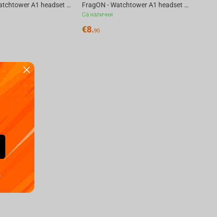
FragON - Watchtower A1 headset & headphone holder, White
FragON - Watchtower A1 headset & headphone holder, Black
Са налични
€
8.
90
.