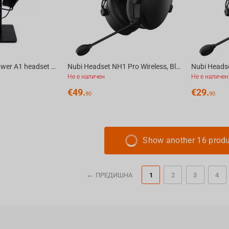
FragON - Watchtower A1 headset & headphone holder, Black
Nubi Headset NH1 Pro Wireless, Black
Nubi Headse
Не е наличен
Не е наличен
€
49.
€
29.
90
90
Show another 16 prod
ПРЕДИШНА
1
2
3
4