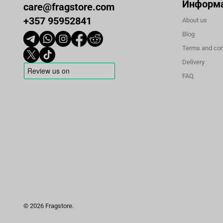
Информ
care@fragstore.com
+357 95952841
About us
Blog
Terms and con
Delivery
FAQ
© 2026 Fragstore.