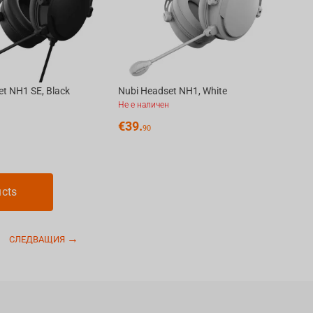
t NH1 SE, Black
Nubi Headset NH1, White
Не е наличен
€
39.
90
ucts
СЛЕДВАЩИЯ