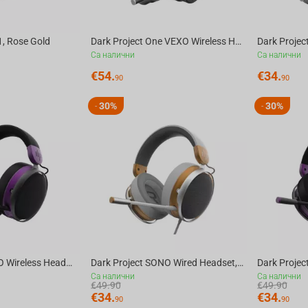
, Rose Gold
Dark Project One VEXO Wireless Headset, Grey
Са налични
Са налични
€
54.
€
34.
90
90
30%
30%
-
-
Dark Project SONO Wireless Headset, Black
Dark Project SONO Wired Headset, White
Са налични
Са налични
€
49.90
€
49.90
€
34.
€
34.
90
90