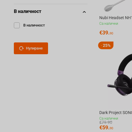
В наличност
Nubi Headset NH1
Са налични
В наличност
€
39.
90
25%
-
Нулиране
Са налични
€
79.90
€
59.
90