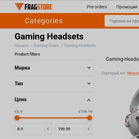
Pre-orders
Промоции
Categories
Gaming Headsets
Начало
Gaming Gears
Gaming Headsets
/
/
Product filters
Gaming-Headse
Марка
Сортирай по:
Newest
Тип
Цена
‎€
8.9
‎€
199.99
€
€