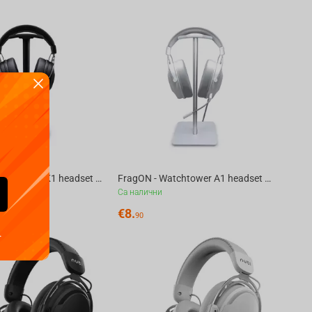
FragON - Watchtower K1 headset & headphone holder, Black
FragON - Watchtower A1 headset & headphone holder, White
Са налични
€
8.
90
.