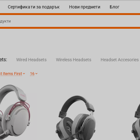
Сертификати за подарък
Нови предмети
Блог
ts:
Wired Headsets
Wireless Headsets
Headset Accesories
 Items First
16