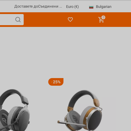
Доставете до
Съединени ...
Bulgarian
Euro (€)
0
25%
-