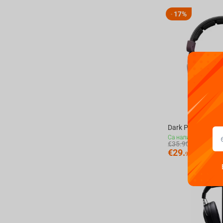
17%
-
Са налични
€
35.90
€
29.
90