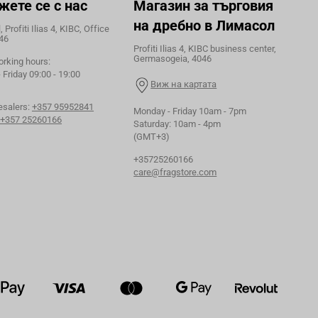
жете се с нас
Магазин за търговия
на дребно в Лимасол
 Profiti Ilias 4, KIBC, Office
46
Profiti Ilias 4, KIBC business center,
Germasogeia, 4046
orking hours:
Friday 09:00 - 19:00
Виж на картата
esalers:
+357 95952841
Monday - Friday 10am - 7pm
+357 25260166
Saturday: 10am - 4pm
(GMT+3)
+35725260166
care@fragstore.com