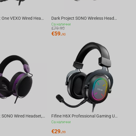
Dark Project One VEXO Wired Headset, Grey
Dark Project SONO Wireless Headset, White
Са налични
€
79.90
€
59.
90
Dark Project SONO Wired Headset, Black
Fifine H6X Professional Gaming USB RGB Gaming Headset, Black
Са налични
€
29.
99