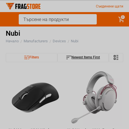
Съединени щати
0
Nubi
Начало
Manufacturers
Devices
Nubi
/
/
/
Filters
Newest Items First