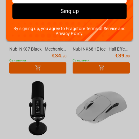
Sing up
By signing up, you agree to Fragstore Terms of Service and
Privacy Policy.
Nubi NK87 Black - Mechanical Gaming Keyboard [ANSI US]
Nubi NK68HE Ice - Hall Effect Gaming Keyboard [ANSI US]
€
34.
€
39.
90
90
Са налични
Са налични