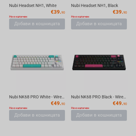
Nubi Headset NH1, White
Nubi Headset NH1, Black
€
39.
€
39.
90
90
Не е наличен
Не е наличен
Добави в кошницата
Добави в кошницата
Nubi NK68 PRO White - Wireless Gaming Keyboard [ANSI US]
Nubi NK68 PRO Black - Wireless Gaming Keyboard [ANSI US]
€
49.
€
49.
90
90
Не е наличен
Не е наличен
Добави в кошницата
Добави в кошницата