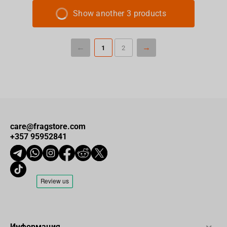
Show another 3 products
1
2
care@fragstore.com
+357 95952841
Информация