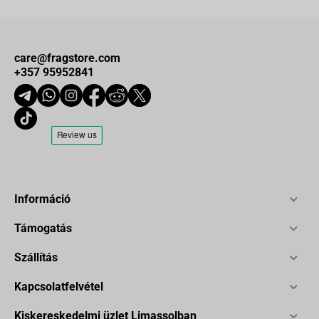
care@fragstore.com
+357 95952841
Információ
Támogatás
Szállítás
Kapcsolatfelvétel
Kiskereskedelmi üzlet Limassolban