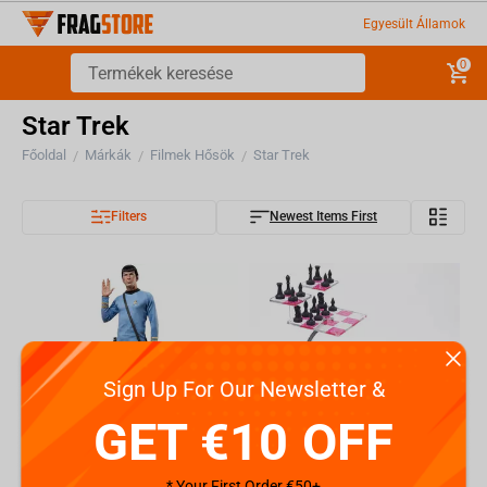
Egyesült Államok
0
Star Trek
Főoldal
Márkák
Filmek Hősök
Star Trek
/
/
/
Filters
Newest Items First
Sign Up For Our Newsletter &
GET €10 OFF
* Your First Order €50+