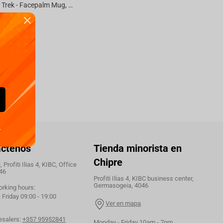
Abysse Star Trek - Facepalm Mug, 320 ml
nible
.
áctenos
Tienda minorista en
Chipre
 Profiti Ilias 4, KIBC, Office
46
Profiti Ilias 4, KIBC business center,
Germasogeia, 4046
orking hours:
Friday 09:00 - 19:00
Ver en mapa
esalers:
+357 95952841
Monday - Friday 10am - 7pm