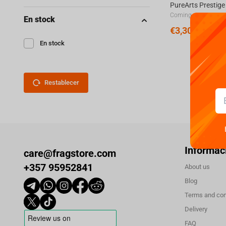
Coming soon
En stock
€
3,300.
00
En stock
Restablecer
Informac
care@fragstore.com
+357 95952841
About us
Blog
Terms and con
Delivery
FAQ