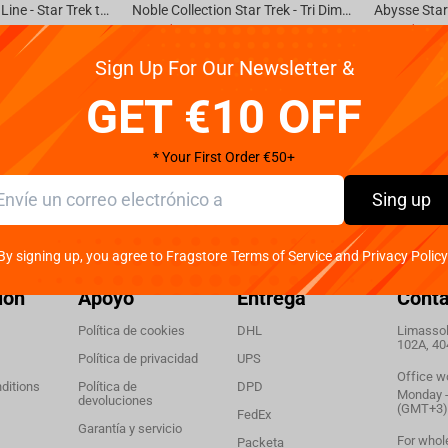
PureArts Prestige Line - Star Trek the Original Series Spock 1/2 Scale Statue LE
Noble Collection Star Trek - Tri Dimensional Chess Set
No está disponible
No está dispo
€
179.
€
9.
Sign Up For Our Newsletter &
99
99
GET €10 OFF
* Your First Order €50+
Sing up
By signing up, you agree to Fragstore Terms of Service and Privacy Policy
ión
Apoyo
Entrega
Cont
Política de cookies
DHL
Limassol,
102A, 40
Política de privacidad
UPS
Office w
ditions
Política de
DPD
Monday - 
devoluciones
(GMT+3)
FedEx
Garantía y servicio
For whol
Packeta