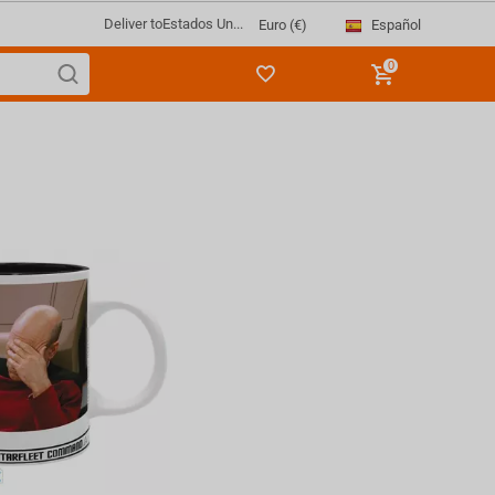
Deliver to
Estados Un...
Español
Euro (€)
0