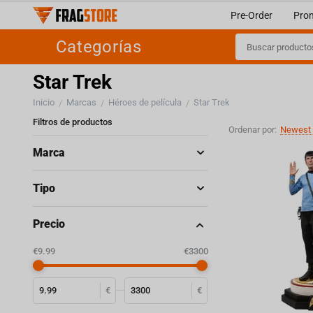
Pre-Order
Pro
Categorías
Star Trek
Inicio
Marcas
Héroes de película
Star Trek
/
/
/
Filtros de productos
Ordenar por:
Newest 
Marca
Tipo
Precio
‎€
9.99
‎€
3300
€
€