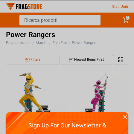
Stati Uniti
0
Power Rangers
Pagina Iniziale
Marchi
Film Eroi
Power Rangers
/
/
/
Filters
Newest Items First
Sign Up For Our Newsletter &