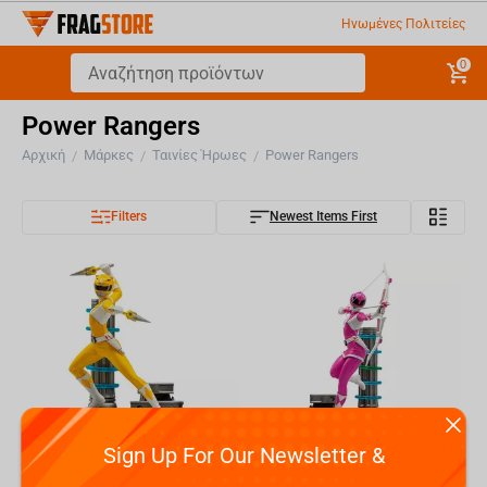
Ηνωμένες Πολιτείες
0
Power Rangers
Αρχική
Μάρκες
Ταινίες Ήρωες
Power Rangers
/
/
/
Filters
Newest Items First
Sign Up For Our Newsletter &