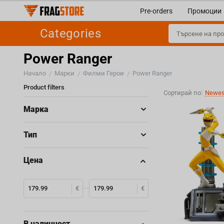
Pre-orders
Промоции
Categories
Power Ranger
Начало
Марки
Филми Герои
Power Ranger
/
/
/
Product filters
Сортирай по:
Newest
Марка
Тип
Цена
€
€
В наличност