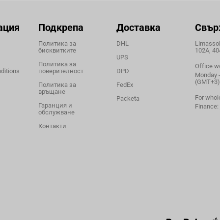
ация
Подкрепа
Доставка
Свър
Политика за
DHL
Limassol,
бисквитките
102A, 40
UPS
Политика за
Office w
ditions
поверителност
DPD
Monday - 
(GMT+3)
Политика за
FedEx
връщане
For whol
Packeta
Гаранция и
Finance:
обслужване
Контакти