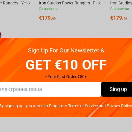
Iron Studios Power Rangers - Yellow Ranger Statue Art Scale 1/10
Iron Studios Power Rangers - Pink Ranger Statue Art Scale 1/10
Са налични
Са налични
€
179.
€
179.
99
99
Sign Up For Our Newsletter &
GET €10 OFF
* Your First Order €50+
Sing up
Iron Studios Power Rangers - Red Ranger Statue Art Scale 1/10
By signing up, you agree to Fragstore Terms of Service and Privacy Policy