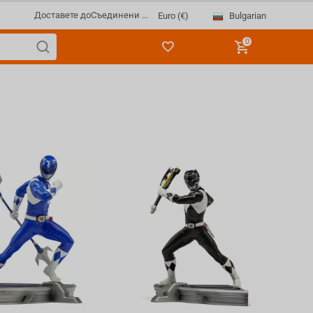
Доставете до
Съединени ...
Bulgarian
Euro (€)
0