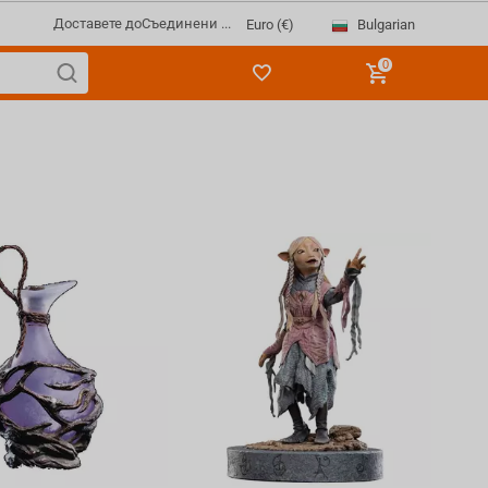
Доставете до
Съединени ...
Bulgarian
Euro (€)
0