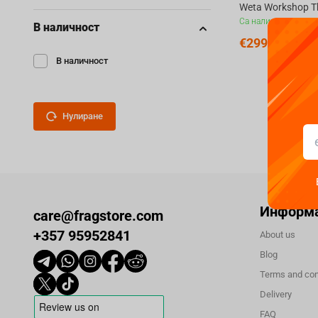
Са налични
В наличност
€
299.
99
В наличност
Нулиране
Информ
care@fragstore.com
+357 95952841
About us
Blog
Terms and con
Delivery
FAQ