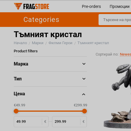
Pre-orders
Промоции
Categories
Тъмният кристал
Начало
Марки
Филми Герои
Тъмният кристал
/
/
/
Product filters
Сортирай по:
Newest
Марка
Тип
Цена
‎€
49.99
‎€
299.99
€
€