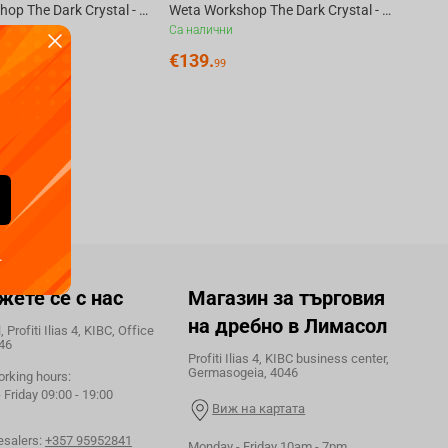
Weta Workshop The Dark Crystal - Essence Vial Replica
Weta Workshop The Dark Crystal - Brea the Gelfling Statue Art Scale 1/6
Са налични
€
139.
99
.
жете се с нас
Магазин за търговия
на дребно в Лимасол
 Profiti Ilias 4, KIBC, Office
46
Profiti Ilias 4, KIBC business center,
Germasogeia, 4046
orking hours:
Friday 09:00 - 19:00
Виж на картата
esalers:
+357 95952841
Monday - Friday 10am - 7pm