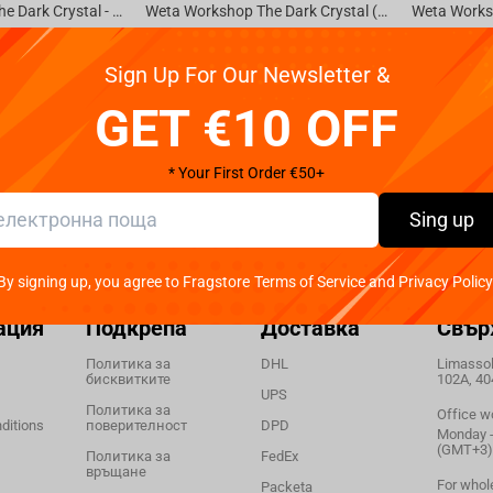
Weta Workshop The Dark Crystal - Lore Statue 1/6 Scale
Weta Workshop The Dark Crystal (1982) - The Crystal Shard Prop Replica 1:1 Scale
Са налични
Са налични
€
189.
€
49.
Sign Up For Our Newsletter &
99
99
GET €10 OFF
* Your First Order €50+
Sing up
By signing up, you agree to Fragstore Terms of Service and Privacy Policy
ация
Подкрепа
Доставка
Свър
Политика за
DHL
Limassol,
бисквитките
102A, 40
UPS
Политика за
Office w
ditions
поверителност
DPD
Monday - 
(GMT+3)
Политика за
FedEx
връщане
For whol
Packeta