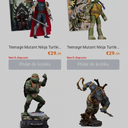
Teenage Mutant Ninja Turtles (Page Punchers) Shredder 5in Action Figure with Comic Mc...
Teenage Mutant Ninja Turtles (P. Punchers) Donatello 5in Action Figure with Comic McF...
€
29.
€
29.
99
99
Není k dispozici
Není k dispozici
Přidat do košíku
Přidat do košíku