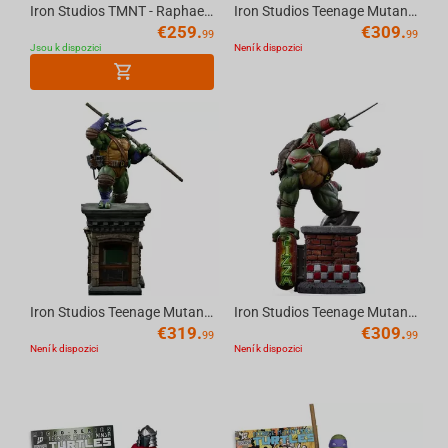
Iron Studios TMNT - Raphael Statue Art Scale 1/10
Iron Studios Teenage Mutant Ninja Turtles - Michelangelo Art Scale 1/10
€
259.
€
309.
99
99
Jsou k dispozici
Není k dispozici
Iron Studios Teenage Mutant Ninja Turtles - Donatello Unleashed Art Scale 1/10
Iron Studios Teenage Mutant Ninja Turtles - Raphael Art Scale 1/10
€
319.
€
309.
99
99
Není k dispozici
Není k dispozici