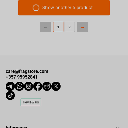
Show another 5 product
1
2
care@fragstore.com
+357 95952841
Informace