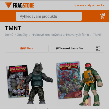
Spojené státy americké
0
TMNT
Domů
Značky
Hrdinové kreslených a animovaných filmů
TMNT
/
/
/
Filters
Newest Items First