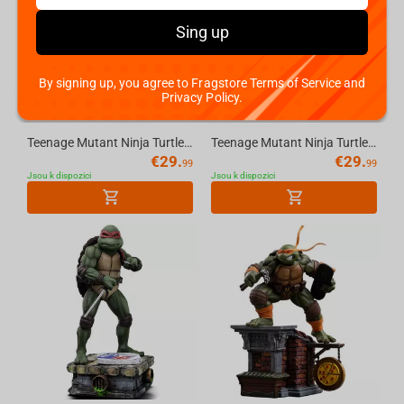
Sing up
By signing up, you agree to Fragstore Terms of Service and
Privacy Policy.
Teenage Mutant Ninja Turtles (P. Punchers) Foot Soldier 5in Action Figure with Comic ...
Teenage Mutant Ninja Turtles (P. Punchers) Leonardo 5in Action Figure with Comic McFa...
€
29.
€
29.
99
99
Jsou k dispozici
Jsou k dispozici