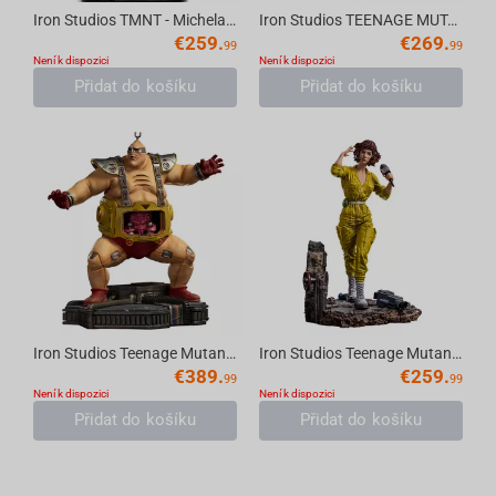
Iron Studios TMNT - Michelangelo Statue Art Scale 1/10
Iron Studios TEENAGE MUTANT NINJA TURTLES - Rocksteady BDS Statue 1/10
€
259.
€
269.
99
99
Není k dispozici
Není k dispozici
Přidat do košíku
Přidat do košíku
Iron Studios Teenage Mutant Ninja Turtles - Krang Statue BDS Art Scale 1/10
Iron Studios Teenage Mutant Ninja Turtles - April O’Neal Statue BDS Art Scale 1/10
€
389.
€
259.
99
99
Není k dispozici
Není k dispozici
Přidat do košíku
Přidat do košíku