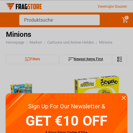
Vereinigte Staaten
0
Minions
Homepage
Marken
Cartoons und Anime-Helden
Minions
/
/
/
Filters
Newest Items First
Sign Up For Our Newsletter &
GET €10 OFF
* Your First Order €50+