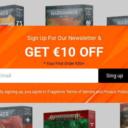
Sign Up For Our Newsletter &
GET €10 OFF
* Your First Order €50+
Warhammer 40,000 - Space Marines - Ultramarines UPGRADES AND TRANSFERS
Warhammer 40,000- Xenos - Drukhari - ARCHON
Sing up
g
Stehen zur Verfügung
Stehen zur V
€
32.
€
41.
00
00
By signing up, you agree to Fragstore Terms of Service and Privacy Policy