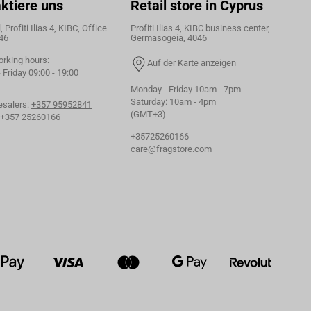
ktiere uns
Retail store in Cyprus
 Profiti Ilias 4, KIBC, Office
Profiti Ilias 4, KIBC business center,
46
Germasogeia, 4046
orking hours:
Auf der Karte anzeigen
Friday 09:00 - 19:00
Monday - Friday 10am - 7pm
Saturday: 10am - 4pm
esalers:
+357 95952841
(GMT+3)
+357 25260166
+35725260166
care@fragstore.com