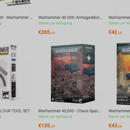
Warhammer 40,000 - Warhammer 40000: Introductory Set (Eng) New
Warhammer 40.000: Armageddon (English) – Launch Box 11 Edition
g
Stehen zur Verfügung
Stehen zur V
€
265.
€
42.
00
00
LOUR TOOL SET
Warhammer 40,000 - Chaos Space Marines Combat Patrol: Night Lords
g
Stehen zur Verfügung
Stehen zur V
€
135.
€
43.
00
00