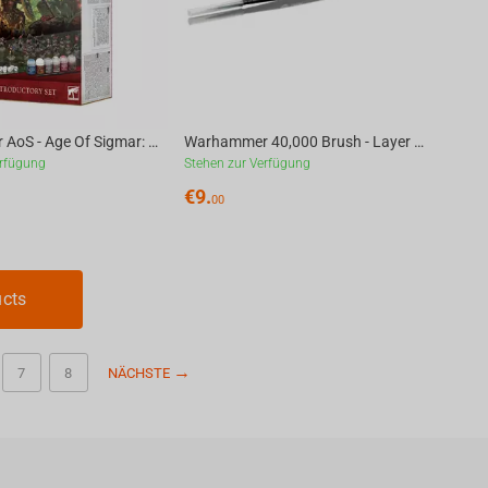
Warhammer AoS - Age Of Sigmar: Introductory Set (Eng)
Warhammer 40,000 Brush - Layer - Citadel Medium Layer Brush 1 unit
erfügung
Stehen zur Verfügung
€
9.
00
ucts
7
8
NÄCHSTE