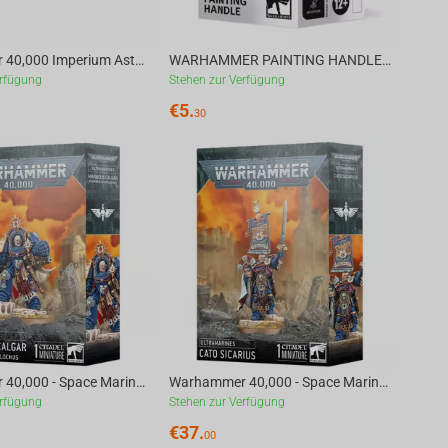
Warhammer 40,000 Imperium Astra Militarum: Death Korps of Krieg
WARHAMMER PAINTING HANDLE (MK3) 1unit
erfügung
Stehen zur Verfügung
€
5.
30
Warhammer 40,000 - Space Marines - Ultramarines CALGAR IN ARMOUR OF ANTILOCHUS
Warhammer 40,000 - Space Marines - Ultramarines CATO SICARIUS
erfügung
Stehen zur Verfügung
€
37.
00