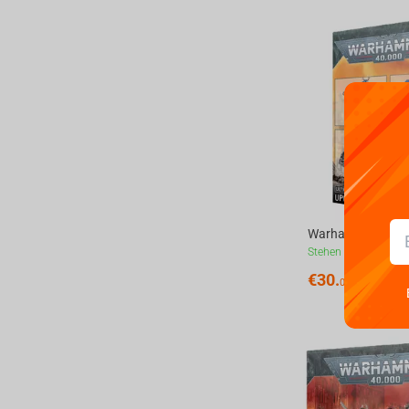
Stehen zur Verfügun
€
30.
00