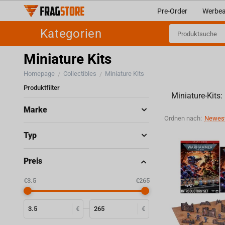
Pre-Order
Werbea
Kategorien
Miniature Kits
Homepage
Collectibles
Miniature Kits
/
/
Produktfilter
Miniature-Kits:
Marke
Ordnen nach:
Newest
Typ
Preis
‎€
3.5
‎€
265
€
€