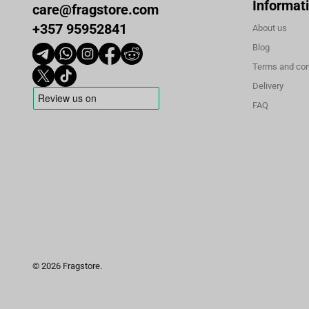
Informat
care@fragstore.com
+357 95952841
About us
Blog
Terms and con
Delivery
FAQ
© 2026 Fragstore.