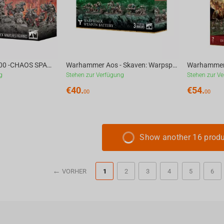
Warhammer 40.000 -CHAOS SPACE MARINES: LEGIONARIES
Warhammer Aos - Skaven: Warpspark Weapon Battery
g
Stehen zur Verfügung
Stehen zur V
€
40.
€
54.
00
00
Show another 16 prod
VORHER
1
2
3
4
5
6