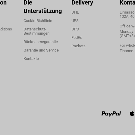
ion
Die
Delivery
Konta
Unterstützung
DHL
Limassol,
102A, 40
Cookie-Richtlinie
UPS
Office w
ditions
Datenschutz-
DPD
Monday - 
Bestimmungen
(GMT+3)
FedEx
Rücknahmegarantie
For whol
Packeta
Garantie und Service
Finance:
Kontakte