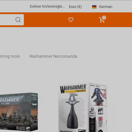
Deliver to
Vereinigte...
German
Euro (€)
0
nting tools
Warhammer Necromunda