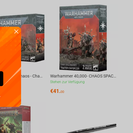
Warhammer 40,000 - Chaos - Chaos Space Marines TRAITOR GUARDSMEN SQUAD
Warhammer 40,000- CHAOS SPACE MARINES: TRAITOR ENFORCER
erfügung
Stehen zur Verfügung
€
41.
00
.