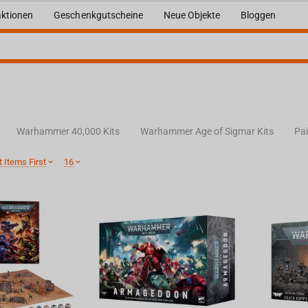
ktionen
Geschenkgutscheine
Neue Objekte
Bloggen
Warhammer 40,000 Kits
Warhammer Age of Sigmar Kits
Pai
 Items First
16