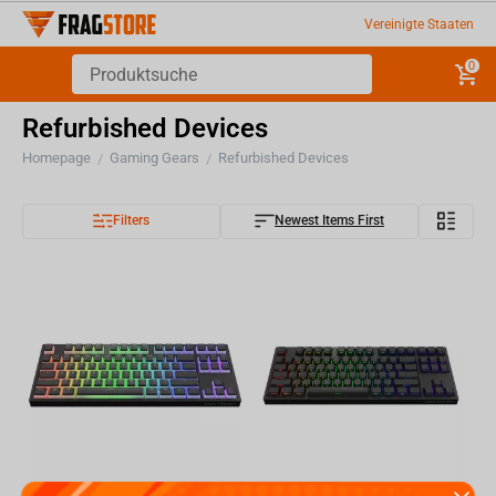
Vereinigte Staaten
0
Refurbished Devices
Homepage
Gaming Gears
Refurbished Devices
/
/
Filters
Newest Items First