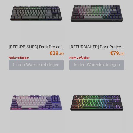
[REFURBISHED] Dark Project One KD87A Black - Gateron Mech. Red RGB (ENG)
[REFURBISHED] Dark Project KD83A Black / Cloud Grey - Gateron Cap Teal RGB (ENG)
€
39.
€
79.
00
00
Nicht verfügbar
Nicht verfügbar
In den Warenkorb legen
In den Warenkorb legen