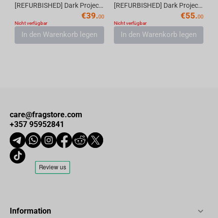
[REFURBISHED] Dark Project One KD87A Violet/White - G3MS Mech. RGB (ENG)
[REFURBISHED] Dark Project One KD87A Pudding Black - Gateron Mech. Yellow RGB (ENG)
€
39.
€
55.
00
00
Nicht verfügbar
Nicht verfügbar
In den Warenkorb legen
In den Warenkorb legen
care@fragstore.com
+357 95952841
Information