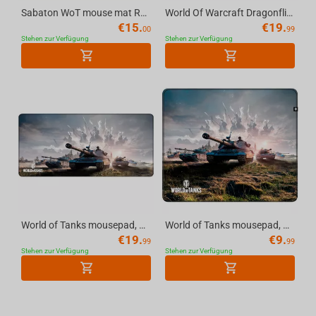
Sabaton WoT mouse mat Rock Group Large
World Of Warcraft Dragonflight: Alexstrasza, Mousepad, XL
€
15.
€
19.
00
99
Stehen zur Verfügung
Stehen zur Verfügung
World of Tanks mousepad, The Winged Warriors, XL
World of Tanks mousepad, The Winged Warriors, M
€
19.
€
9.
99
99
Stehen zur Verfügung
Stehen zur Verfügung