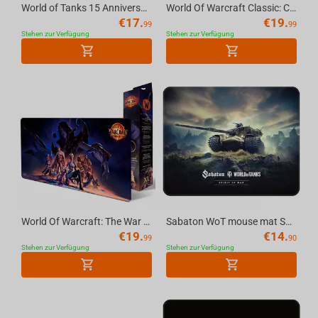
World of Tanks 15 Anniversary Mousepad, XL
World Of Warcraft Classic: Cataclysm Deathwing, Mousepad, XL
€
17.
€
19.
99
99
Stehen zur Verfügung
Stehen zur Verfügung
World Of Warcraft: The War Within, Mousepad, XL
Sabaton WoT mouse mat Swords Large
€
19.
€
14.
99
90
Stehen zur Verfügung
Stehen zur Verfügung