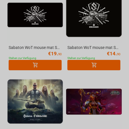
Sabaton WoT mouse mat Swords X-Large
Sabaton WoT mouse mat Swords Large
€
19.
€
14.
90
90
Stehen zur Verfügung
Stehen zur Verfügung