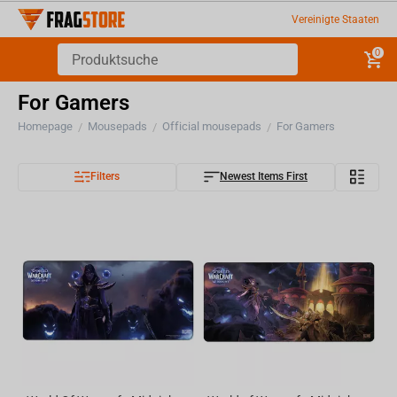
Vereinigte Staaten
0
For Gamers
Homepage
Mousepads
Official mousepads
For Gamers
/
/
/
Filters
Newest Items First