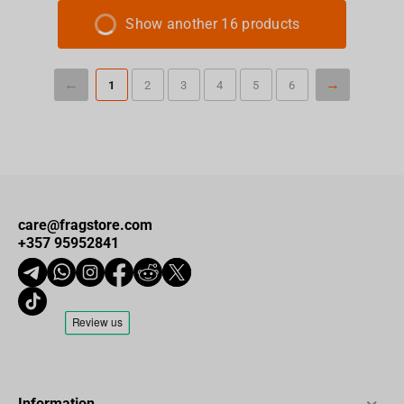
Show another 16 products
1
2
3
4
5
6
care@fragstore.com
+357 95952841
Information