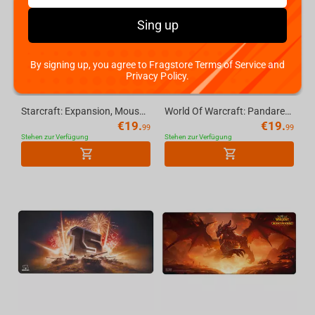
Sing up
By signing up, you agree to Fragstore Terms of Service and
Privacy Policy.
Starcraft: Expansion, Mousepad, XL
World Of Warcraft: Pandaren With Lanterns, Mousepad, XL
€
19.
€
19.
99
99
Stehen zur Verfügung
Stehen zur Verfügung