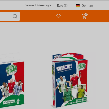
Deliver to
Vereinigte...
German
Euro (€)
0