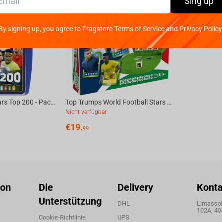
Sing up
By signing up, you agree to Fragstore Terms of Service and Privacy Policy
World Football Stars Top 200 - Pack 1 Top Trumps Card Game English
Top Trumps World Football Stars Match
Nicht verfügbar
€
19.
99
ion
Die
Delivery
Konta
Unterstützung
DHL
Limassol,
102A, 40
Cookie-Richtlinie
UPS