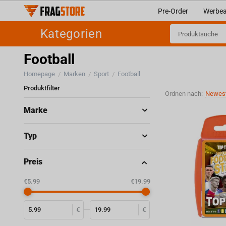
Pre-Order
Werbea
Kategorien
Football
Homepage
Marken
Sport
Football
/
/
/
Produktfilter
Ordnen nach:
Newest
Marke
Typ
Preis
‎€
5.99
‎€
19.99
€
€