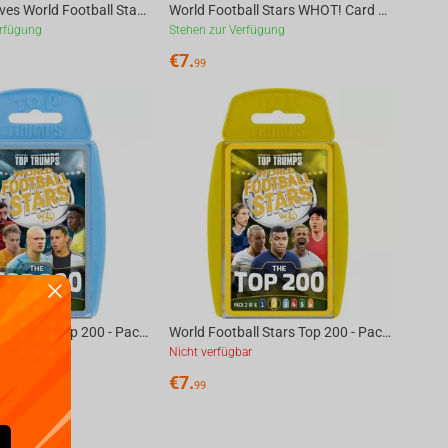
Winning Moves World Football Stars Waddingtons Number 1 Playing Cards
World Football Stars WHOT! Card Game Multillingual
erfügung
Stehen zur Verfügung
€
7.
99
World Football Stars Top 200 - Pack 3 Top Trumps Card Game English
World Football Stars Top 200 - Pack 2 Top Trumps Card Game English
ar
Nicht verfügbar
€
7.
99