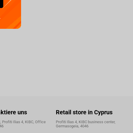
.
ktiere uns
Retail store in Cyprus
 Profiti Ilias 4, KIBC, Office
Profiti Ilias 4, KIBC business center,
46
Germasogeia, 4046